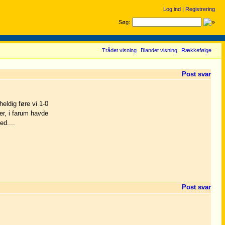
Log ind
|
Registrering
Søg:
Trådet visning
Blandet visning
Rækkefølge
Post svar
eldig føre vi 1-0
er, i farum havde
ed....
Post svar