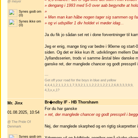
@ meyer
» dengang i 1993 med 5-0 over aab begyndte at hold
»
Synes godt om
(0)
» Men man kan håbe nogen tager sig sammen og fak
Synes ikke om
» og vi udspiller 1 div holdet vi møder idag...
(0)
Ja du fik jo sådan set ret i done forventninger til ka
Jeg er enig, mange ting var bedre i 90erne og star
siden. Og det er ikke kun ift. udviklingen mellem Dan
Jyllandsserien, trods vi samme årstal blev danske
ganske ret, der manglede chancer og godt presspri
---
Get off your road for the boys in blue and yellow
4,4,4,1,2,1,1,2,1,1,7,3,3,2,1,1,1,2,2,2,1,2,2,1,2,6,8,3,3,3,9,9,
4,3,x,x,1?
Br�ndby IF - HB Thorshavn
Mr. Jinx
For du har ganske
01.08.2025, 10:54
» ret, der manglede chancer og godt presspril i b
@ The Pride Of
Nej, der manglede skarphed og en rigtig skarpretter i 
Denmark
Synes godt om
Ydermere vil en fuldblods angriber også skabe chance