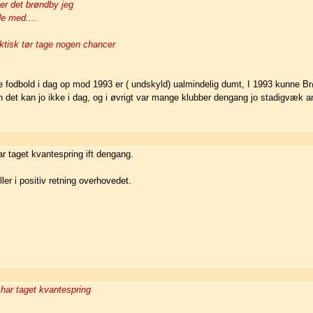
 er det brøndby jeg
e med....
tisk tør tage nogen chancer
 fodbold i dag op mod 1993 er ( undskyld) ualmindelig dumt, I 1993 kunne 
en det kan jo ikke i dag, og i øvrigt var mange klubber dengang jo stadigvæk 
ar taget kvantespring ift dengang.
ler i positiv retning overhovedet.
 har taget kvantespring