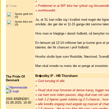
»
» Problemet er at BIF ikke har rykket sig tilsvarende e
@ Troels
» overhovedet.
Synes godt om
(0)
Ja, at SL kan måle sig i kvalitet med noget der lig
Synes ikke om
område, der gør der er 11-15 gange det samme talen
(0)
Hvis man er kløgtige i dansk fodbold, så benytter ma
En lønsum på 12-14 millioner bør jo kunne give et p
talenter, der fik chancen i prof fodbold.
Hvorfor skulle byer som Roskilde, Næstved, Svendb
Man skal smede nu mens der er penge at investere.
Br�ndby IF - HB Thorshavn
The Pride Of
Denmark
» God torsdag til alle.
»
» Hvad skal man forvente af denne kamp, kigger man
» var kørt over inden pausen, idag skal man vel være
2605 BRØNDBY,
» haft 1-2 hjørne spark måske og 2-3 chancer.. hvor b
01.08.2025, 10:40
» alle kendte engang med angreb og masser af chanc
» 1,5 chance.. det er sgu ikke det som i min verden