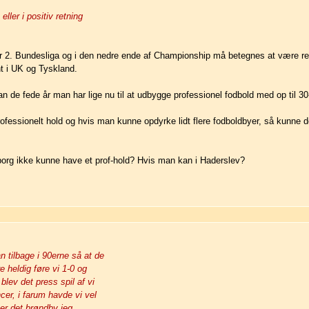
ller i positiv retning
ner 2. Bundesliga og i den nedre ende af Championship må betegnes at være rel
t i UK og Tyskland.
n de fede år man har lige nu til at udbygge professionel fodbold med op til 30
rofessionelt hold og hvis man kunne opdyrke lidt flere fodboldbyer, så kunne
org ikke kunne have et prof-hold? Hvis man kan i Haderslev?
 tilbage i 90erne så at de
 heldig føre vi 1-0 og
lev det press spil af vi
er, i farum havde vi vel
 er det brøndby jeg