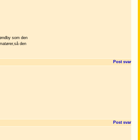
Brøndby som den
amatører,så den
Post svar
Post svar