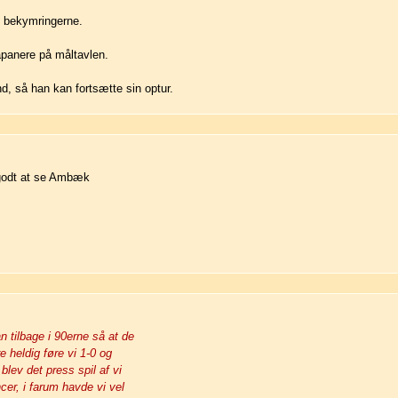
d bekymringerne.
japanere på måltavlen.
d, så han kan fortsætte sin optur.
 godt at se Ambæk
 tilbage i 90erne så at de
 heldig føre vi 1-0 og
lev det press spil af vi
er, i farum havde vi vel