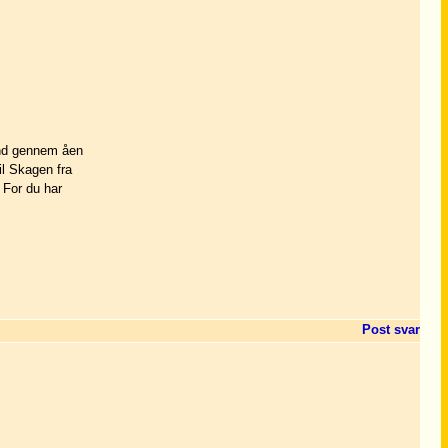
and gennem åen
il Skagen fra
 For du har
Post svar