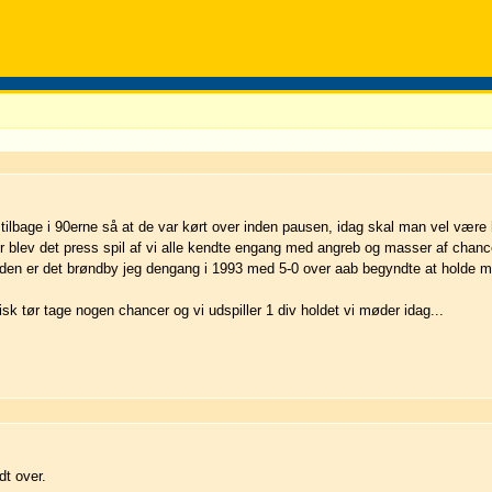
lbage i 90erne så at de var kørt over inden pausen, idag skal man vel være h
r blev det press spil af vi alle kendte engang med angreb og masser af chanc
erden er det brøndby jeg dengang i 1993 med 5-0 over aab begyndte at holde m
tør tage nogen chancer og vi udspiller 1 div holdet vi møder idag...
dt over.