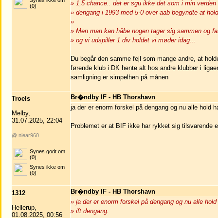
Synes ikke om
» 1,5 chance.. det er sgu ikke det som i min verden
(0)
» dengang i 1993 med 5-0 over aab begyndte at hold
»
» Men man kan håbe nogen tager sig sammen og fak
» og vi udspiller 1 div holdet vi møder idag...
Du begår den samme fejl som mange andre, at holde
førende klub i DK hente alt hos andre klubber i liga
samligning er simpelhen på månen
Br�ndby IF - HB Thorshavn
Troels
ja der er enorm forskel på dengang og nu alle hold h
Melby,
31.07.2025, 22:04
Problemet er at BIF ikke har rykket sig tilsvarende el
@ niear960
Synes godt om
(0)
Synes ikke om
(0)
Br�ndby IF - HB Thorshavn
1312
» ja der er enorm forskel på dengang og nu alle hold
Hellerup,
» ift dengang.
01.08.2025, 00:56