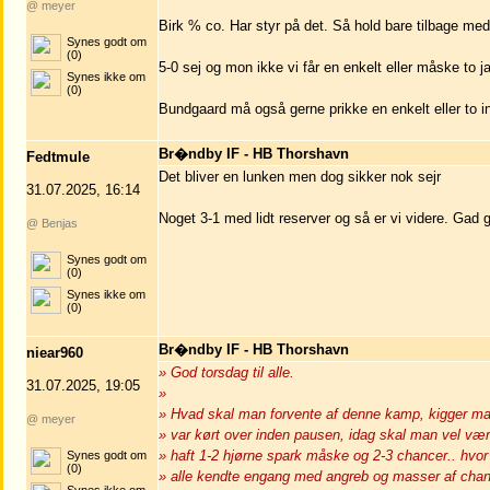
@ meyer
Birk % co. Har styr på det. Så hold bare tilbage me
Synes godt om
(0)
5-0 sej og mon ikke vi får en enkelt eller måske to 
Synes ikke om
(0)
Bundgaard må også gerne prikke en enkelt eller to in
Br�ndby IF - HB Thorshavn
Fedtmule
Det bliver en lunken men dog sikker nok sejr
31.07.2025, 16:14
Noget 3-1 med lidt reserver og så er vi videre. Gad
@ Benjas
Synes godt om
(0)
Synes ikke om
(0)
Br�ndby IF - HB Thorshavn
niear960
» God torsdag til alle.
31.07.2025, 19:05
»
» Hvad skal man forvente af denne kamp, kigger man
@ meyer
» var kørt over inden pausen, idag skal man vel være
» haft 1-2 hjørne spark måske og 2-3 chancer.. hvor b
Synes godt om
(0)
» alle kendte engang med angreb og masser af chanc