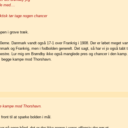
e med....
tisk tør tage nogen chancer
mpen i grove træk.
t-00erne. Danmark vandt også 17-1 over Frankrig i 1908. Der er løbet meget v
mark og Frankrig, men i fodbolden generelt. Det sagt, så har vi jo også tabt t
 mestre. Lur mig om Brøndby ikke også manglede pres og chancer i den kamp.
l i begge kampe mod Thorshavn.
egge kampe mod Thorshavn.
front til at sparke bolden i mål.
r på egen hånd, det er der ikke nogen i vores offensiv der gør pt.