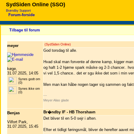
SydSiden Online (SSO)
Brøndby Support
Forum-forside
Tilbage til forum
(SydSiden Online)
meyer
God torsdag til alle.
Hvad skal man forvente af denne kamp, kigger man ti
og haft 1-2 hjørne spark måske og 2-3 chancer.. hvo
køge,
31.07.2025, 14:05
vi vel 1,5 chance.. det er sgu ikke det som i min v
Synes godt om
(0)
Men man kan håbe nogen tager sig sammen og faktisk 
Synes ikke om
(0)
---
Meyer Alias glade
Br�ndby IF - HB Thorshavn
Benjas
Det bliver til en 5-0 sejr i aften.
Vilfort Park,
31.07.2025, 15:45
Efter et tidligt føringsmål, bliver de herefter aavet mi