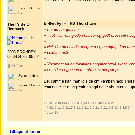
(0)
Synes ikke om
(0)
Br�ndby IF - HB Thorshavn
The Pride Of
Denmark
» For du har ganske
» » ret, der manglede chancer og godt presspril i 
»
» Nej, der manglede skarphed og en rigtig skarpretter 
2605 BRØNDBY,
» bolden i mål.
02.08.2025, 09:52
»
» Ydermere vil en fuldblods angriber også skabe ch
@ Mr. Jinx
» der ikke nogen i vores offensiv der gør pt.
Synes godt om
(0)
Det samme kan man jo sige om kampen mod Thorshavn
Synes ikke om
chancer eller manglende skarphed er vist bare et sp
(0)
---
Get off your road for the boys in blue and yellow
4,4,4,1,2,1,1,2,1,1,7,3,3,2,1,1,1,2,2,2,1,2,2,1,2,6,8,3,3,3,9,9,
4,3,x,x,1?
Tilbage til forum