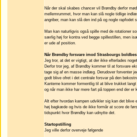
Når der skal skabes chancer vil Brøndby derfor møde
mellemrummet, hvor man kan slå nogle tidlige indlæg.
angriber, man kan slå den ind på og nogle rapfodet s
Man kan naturligvis også spille med de rotationer so
særlig høj for kontra ved begge spillestillen, men is
er ude af position.
Når Brøndby forsvare imod Strasbourgs boldbes
Jeg tror, at det er vigtigt, at der ikke efterlades n
Derfor tror jeg, af Brøndby kommer til at forsvar
tage sig af en masse indlæg. Derudover forventer jeg
godt blive ofret i det centrale forsvar på den bekostn
Kanterne kommer formentlig til at blive trukket lang
og når man ikke har mere fart på toppen end der er k
Alt efter hvordan kampen udvikler sig kan det blive 
høj bagkæde og hvis de ikke formår at score de førs
tidspunkt hvor Brøndby kan udnytte det.
Startopstilling
Jeg ville derfor overveje følgende