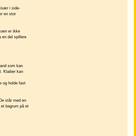
især i side-
er en stor
koen er ikke
 en del spillere
lmand som kan
t. Klaiber kan
e og holde fast
. De står med en
 et bagrum på et