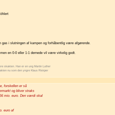
öhlert
gas i slutningen af kampen og forhåbentlig være afgørende.
men en 0-0 eller 1-1 dernede vil være virkelig godt.
mere skakten. Han er en ung Martin Luther
skakten nu som den yngre Klaus Riskjær
e, forskellen er så
ermarkt og bliver straks
6 mio. euro. Den værdi skal
o. euro af