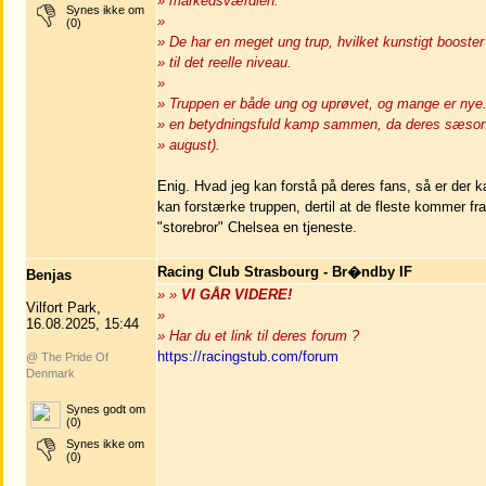
» markedsværdien.
Synes ikke om
»
(0)
» De har en meget ung trup, hvilket kunstigt booste
» til det reelle niveau.
»
» Truppen er både ung og uprøvet, og mange er nye. 
» en betydningsfuld kamp sammen, da deres sæson f
» august).
Enig. Hvad jeg kan forstå på deres fans, så er der
kan forstærke truppen, dertil at de fleste kommer f
"storebror" Chelsea en tjeneste.
Racing Club Strasbourg - Br�ndby IF
Benjas
» »
VI GÅR VIDERE!
Vilfort Park,
»
16.08.2025, 15:44
» Har du et link til deres forum ?
https://racingstub.com/forum
@ The Pride Of
Denmark
Synes godt om
(0)
Synes ikke om
(0)