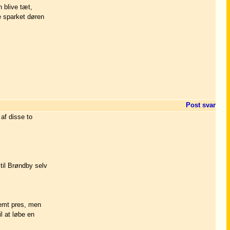
 blive tæt,
ve sparket døren
Post svar
af disse to
til Brøndby selv
remt pres, men
il at løbe en