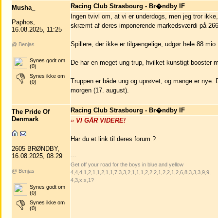
Racing Club Strasbourg - Br�ndby IF
Musha_
Ingen tvivl om, at vi er underdogs, men jeg tror ikke
Paphos,
skræmt af deres imponerende markedsværdi på 266 m
16.08.2025, 11:25
Spillere, der ikke er tilgængelige, udgør hele 88 mi
@ Benjas
Synes godt om
De har en meget ung trup, hvilket kunstigt booster ma
(0)
Synes ikke om
Truppen er både ung og uprøvet, og mange er nye. D
(0)
morgen (17. august).
Racing Club Strasbourg - Br�ndby IF
The Pride Of
Denmark
»
VI GÅR VIDERE!
Har du et link til deres forum ?
2605 BRØNDBY,
16.08.2025, 08:29
---
Get off your road for the boys in blue and yellow
@ Benjas
4,4,4,1,2,1,1,2,1,1,7,3,3,2,1,1,1,2,2,2,1,2,2,1,2,6,8,3,3,3,9,9,
4,3,x,x,1?
Synes godt om
(0)
Synes ikke om
(0)