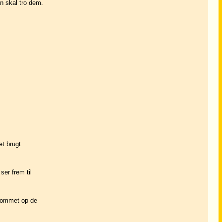
an skal tro dem.
t brugt
ser frem til
 kommet op de