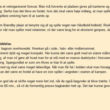
 et velorganiseret forsvar. Man må forvente at pladsen gives på kanterne og 
 Derfor kan det blive en fordel, hvis det skal være høje indlæg, at man spill
pillere omkring ham til at samle op.
m Brøndby plejer at benytte sig af og spille noget nær håndbold-fodbold. Risi
ær når man spiller med rotationer, vil der være brug for et ekstremt genpres, da
iddelse.
oget bagrum overhovedet. Hverken på i side-, halv- eller midterrummet.
e ekstremt dybt og meget kompakt. Her kunne det være godt med en større må
, af man vil gøre alt hvad man for at stå med en masse duelstyrke i forsvare
ing. Spørgsmålet er som om Alves er klar til at spille.
t ned og skal være meget løbevillige. Når man får fat i bolden skal man forsøg
an det være en fordel at have en stor spiller i angrebet i starten af kampen.
en god ide at skifte noget mere fart ind, når de også begynder at blive trætte
te 60 min., så vil de formentlig presse bagkæden helt op. Det bør kunne give