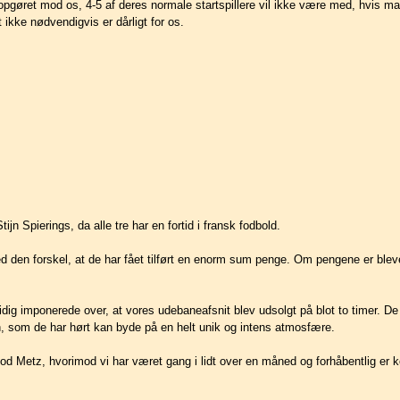
il opgøret mod os, 4-5 af deres normale startspillere vil ikke være med, hvis m
 ikke nødvendigvis er dårligt for os.
 Spierings, da alle tre har en fortid i fransk fodbold.
en forskel, at de har fået tilført en enorm sum penge. Om pengene er bleve
dig imponerede over, at vores udebaneafsnit blev udsolgt på blot to timer. De 
n, som de har hørt kan byde på en helt unik og intens atmosfære.
d Metz, hvorimod vi har været gang i lidt over en måned og forhåbentlig er