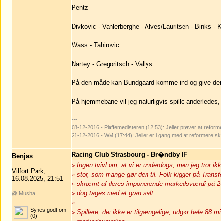
Pentz
Divkovic - Vanlerberghe - Alves/Lauritsen - Binks - K
Wass - Tahirovic
Nartey - Gregoritsch - Vallys
På den måde kan Bundgaard komme ind og give den 
På hjemmebane vil jeg naturligvis spille anderledes, 
---
08-12-2016 - Plaffemedisteren (12:53): Jeller prøver at refor
21-12-2016 - WM (17:44): Jeller er i gang med at reformere 
Racing Club Strasbourg - Br�ndby IF
Benjas
» Ingen tvivl om, at vi er underdogs, men jeg tror ikk
Vilfort Park,
» stor, som mange gør den til. Folk kigger på Transf
16.08.2025, 21:51
» skræmt af deres imponerende markedsværdi på 26
» dog tages med et gran salt:
@ Musha_
»
Synes godt om
» Spillere, der ikke er tilgængelige, udgør hele 88 mi
(0)