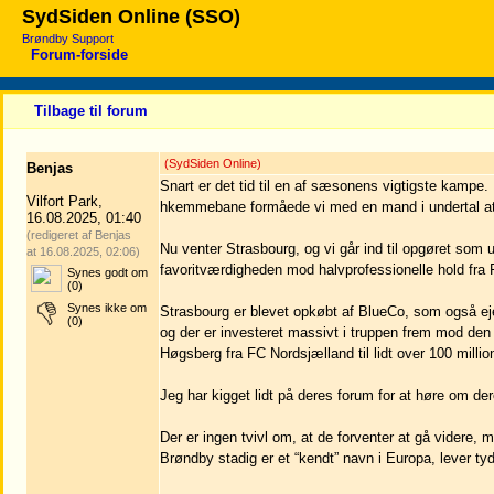
SydSiden Online (SSO)
Brøndby Support
Forum-forside
Tilbage til forum
(SydSiden Online)
Benjas
Snart er det tid til en af sæsonens vigtigste kampe
Vilfort Park,
hkemmebane formåede vi med en mand i undertal at v
16.08.2025, 01:40
(redigeret af Benjas
Nu venter Strasbourg, og vi går ind til opgøret som 
at 16.08.2025, 02:06)
favoritværdigheden mod halvprofessionelle hold fra
Synes godt om
(0)
Synes ikke om
Strasbourg er blevet opkøbt af BlueCo, som også ejer
(0)
og der er investeret massivt i truppen frem mod den
Høgsberg fra FC Nordsjælland til lidt over 100 millio
Jeg har kigget lidt på deres forum for at høre om der
Der er ingen tvivl om, at de forventer at gå videre,
Brøndby stadig er et “kendt” navn i Europa, lever tyd