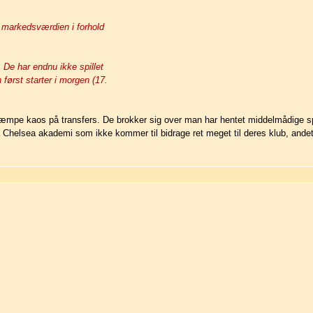
r markedsværdien i forhold
De har endnu ikke spillet
ørst starter i morgen (17.
 kæmpe kaos på transfers. De brokker sig over man har hentet middelmådige sp
ra Chelsea akademi som ikke kommer til bidrage ret meget til deres klub, ande