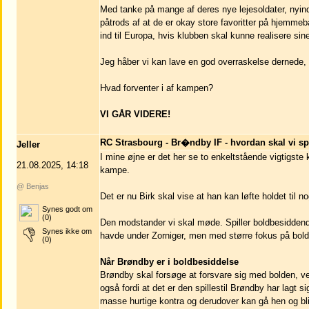
Med tanke på mange af deres nye lejesoldater, nyin
påtrods af at de er okay store favoritter på hjemmeb
ind til Europa, hvis klubben skal kunne realisere si
Jeg håber vi kan lave en god overraskelse dernede, s
Hvad forventer i af kampen?
VI GÅR VIDERE!
RC Strasbourg - Br�ndby IF - hvordan skal vi sp
Jeller
I mine øjne er det her se to enkeltstående vigtigs
21.08.2025, 14:18
kampe.
@ Benjas
Det er nu Birk skal vise at han kan løfte holdet til n
Synes godt om
(0)
Den modstander vi skal møde. Spiller boldbesiddende
Synes ikke om
havde under Zorniger, men med større fokus på bol
(0)
Når Brøndby er i boldbesiddelse
Brøndby skal forsøge at forsvare sig med bolden, ved
også fordi at det er den spillestil Brøndby har lagt s
masse hurtige kontra og derudover kan gå hen og bliv