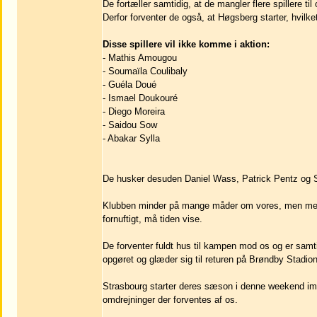
De fortæller samtidig, at de mangler flere spillere t
Derfor forventer de også, at Høgsberg starter, hvilket
Disse spillere vil ikke komme i aktion:
- Mathis Amougou
- Soumaïla Coulibaly
- Guéla Doué
- Ismael Doukouré
- Diego Moreira
- Saidou Sow
- Abakar Sylla
De husker desuden Daniel Wass, Patrick Pentz og Stijn
Klubben minder på mange måder om vores, men med d
fornuftigt, må tiden vise.
De forventer fuldt hus til kampen mod os og er samti
opgøret og glæder sig til returen på Brøndby Stadio
Strasbourg starter deres sæson i denne weekend imo
omdrejninger der forventes af os.