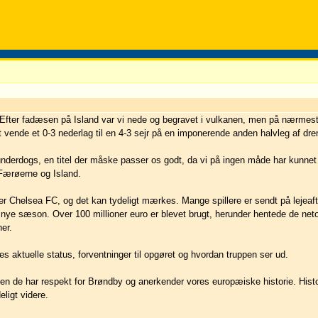
. Efter fadæsen på Island var vi nede og begravet i vulkanen, men på nærmes
ende et 0-3 nederlag til en 4-3 sejr på en imponerende anden halvleg af dre
underdogs, en titel der måske passer os godt, da vi på ingen måde har kunnet 
 Færøerne og Island.
 Chelsea FC, og det kan tydeligt mærkes. Mange spillere er sendt på lejeafta
 nye sæson. Over 100 millioner euro er blevet brugt, herunder hentede de ne
ner.
es aktuelle status, forventninger til opgøret og hvordan truppen ser ud.
 men de har respekt for Brøndby og anerkender vores europæiske historie. Hist
eligt videre.