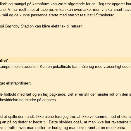
dkøb og mangel på kampform kan være afgørende for os. Jeg tror opgøret kan
ane. Vi har reelt intet at tabe nu, vi kan kun overraske, men vi skal snart ha
ne mål og de kunne passende starte med stærkt resultat i Strasbourg.
å Brøndby Stadion kan blive elektrisk til returen.
ille?
te kampe i hele sæsonen. Kun en pokalfinale kan måle sig med væsentligheden 
oget ekstraordinært.
 fodbold med fart og en høj bagkæde. Det er en stil der minder lidt om den s
dbesiddelse og mindre på genpres.
 at spille den rundt. Ikke alene fordi jeg tror, at ikke vil komme med et ekst
ig an på og derfor er bedst til. Dette skyldes også, at man ikke har raketterne t
e straffet hvis man spiller for hurtigt og man bliver ramt af en mod kontra.