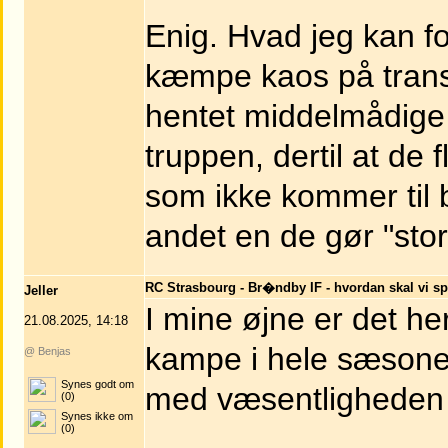
Enig. Hvad jeg kan fo
kæmpe kaos på trans
hentet middelmådige 
truppen, dertil at d
som ikke kommer til b
andet en de gør "sto
RC Strasbourg - Br�ndby IF - hvordan skal vi sp
Jeller
I mine øjne er det he
21.08.2025, 14:18
kampe i hele sæsonen
@ Benjas
Synes godt om
med væsentligheden 
(0)
Synes ikke om
(0)