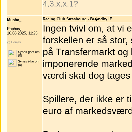
4,3,x,x,1?
Racing Club Strasbourg - Br�ndby IF
Musha_
Ingen tvivl om, at vi 
Paphos,
16.08.2025, 11:25
forskellen er så stor
@ Benjas
på Transfermarkt og 
Synes godt om
(0)
imponerende markeds
Synes ikke om
(0)
værdi skal dog tages 
Spillere, der ikke er
euro af markedsværd