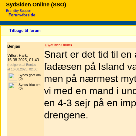
SydSiden Online (SSO)
Brøndby Support
Forum-forside
Tilbage til forum
(SydSiden Online)
Benjas
Snart er det tid til 
Vilfort Park,
16.08.2025, 01:40
fadæsen på Island va
(redigeret af Benjas
at 16.08.2025, 02:06)
Synes godt om
men på nærmest myt
(0)
Synes ikke om
vi med en mand i unde
(0)
en 4-3 sejr på en im
drengene.