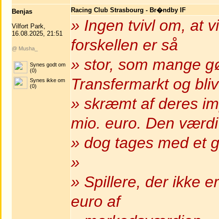
Racing Club Strasbourg - Br�ndby IF
Benjas
» Ingen tvivl om, at v
Vilfort Park,
16.08.2025, 21:51
forskellen er så
@ Musha_
» stor, som mange gør
Synes godt om
(0)
Transfermarkt og bliv
Synes ikke om
(0)
» skræmt af deres i
mio. euro. Den værdi
» dog tages med et g
»
» Spillere, der ikke 
euro af