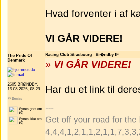
Hvad forventer i af 
VI GÅR VIDERE!
Racing Club Strasbourg - Br�ndby IF
The Pride Of
Denmark
»
VI GÅR VIDERE!
2605 BRØNDBY,
Har du et link til der
16.08.2025, 08:29
@ Benjas
---
Synes godt om
(0)
Get off your road for the
Synes ikke om
(0)
4,4,4,1,2,1,1,2,1,1,7,3,3,