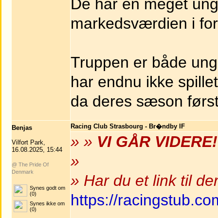
De har en meget ung t
markedsværdien i forh
Truppen er både ung
har endnu ikke spill
da deres sæson først 
Racing Club Strasbourg - Br�ndby IF
Benjas
» »
VI GÅR VIDERE!
Vilfort Park,
16.08.2025, 15:44
»
@ The Pride Of
Denmark
» Har du et link til d
Synes godt om
(0)
https://racingstub.c
Synes ikke om
(0)