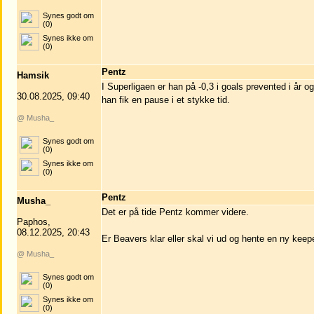
Synes godt om
(0)
Synes ikke om
(0)
Pentz
Hamsik
I Superligaen er han på -0,3 i goals prevented i år o
30.08.2025, 09:40
han fik en pause i et stykke tid.
@ Musha_
Synes godt om
(0)
Synes ikke om
(0)
Pentz
Musha_
Det er på tide Pentz kommer videre.
Paphos,
08.12.2025, 20:43
Er Beavers klar eller skal vi ud og hente en ny keep
@ Musha_
Synes godt om
(0)
Synes ikke om
(0)