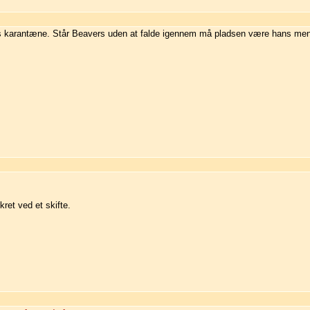
pes karantæne. Står Beavers uden at falde igennem må pladsen være hans men
ret ved et skifte.