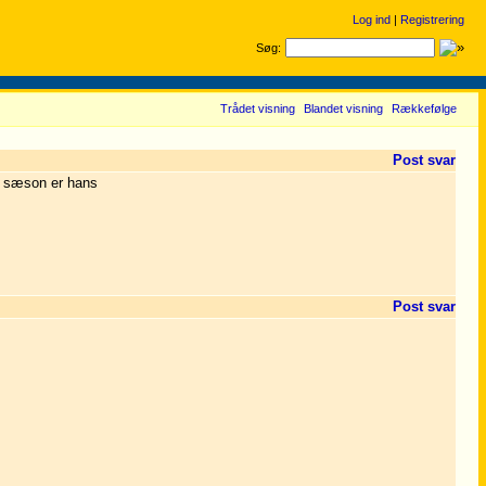
Log ind
|
Registrering
Søg:
Trådet visning
Blandet visning
Rækkefølge
Post svar
te sæson er hans
Post svar