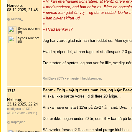
» Vi kan efterhånden konstatere, at Pentz oftere er
Nørrebro,
» modstanderen, end han er for os. Efter en nogenl
08.12.2025, 21:48
» niveau kun gået én vej – og det er nedad. Derfor m
» han bliver skiftet ud.
@ Musha_
»
Synes godt om
» Hvad tænker I?
(0)
Synes ikke om
Jeg har været glad når han har reddet os. Men synes
(0)
Hvad hjælper det, at han tager et straffespark 2-
Fra starten af syntes jeg han var for lille, særligt når
---
Roj Blake (B'7) - en ægte frihedskæmper.
Pentz - Enig - s�lg mens man kan, og k�r Beavi
1312
Vi skal ikke sætte vores lid til flere 20 årige…
Hellerup,
23.12.2025, 22:24
Vi skal have en start 11’er på 25-27 år i snit. Dvs. 
(redigeret af 1312
at 30.12.2025, 09:11)
Der er ikke nogen under 20 år, som BIF kan få på kon
@ Kaptajnen
Så hvorfor forsøge? Realisme skal præge klubben.
Synes godt om