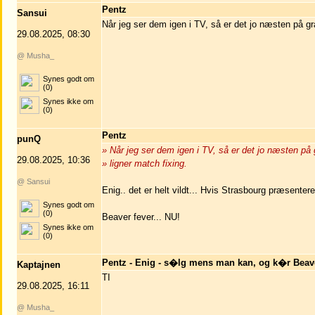
Pentz
Sansui
Når jeg ser dem igen i TV, så er det jo næsten på græ
29.08.2025, 08:30
@ Musha_
Synes godt om
(0)
Synes ikke om
(0)
Pentz
punQ
» Når jeg ser dem igen i TV, så er det jo næsten på 
29.08.2025, 10:36
» ligner match fixing.
@ Sansui
Enig.. det er helt vildt... Hvis Strasbourg præsenter
Synes godt om
(0)
Beaver fever... NU!
Synes ikke om
(0)
Pentz - Enig - s�lg mens man kan, og k�r Beave
Kaptajnen
TI
29.08.2025, 16:11
@ Musha_