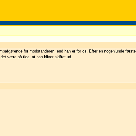
kampafgørende for modstanderen, end han er for os. Efter en nogenlunde førs
et være på tide, at han bliver skiftet ud.