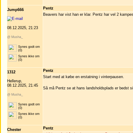
Pentz
Jump666
Beavers har vist han er klar. Pentz har vel 2 kam
08.12.2025, 21:23
@ Musha_
Synes godt om
(0)
Synes ikke om
(0)
Pentz
1312
Start med at købe en erstatning i vinterpausen.
Hellerup,
08.12.2025, 21:45
Så må Pentz se at hans landsholdsplads er bedst sik
@ Musha_
Synes godt om
(0)
Synes ikke om
(0)
Pentz
Chester