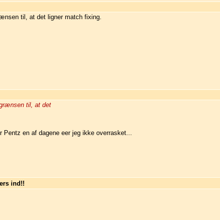
nsen til, at det ligner match fixing.
grænsen til, at det
er Pentz en af dagene eer jeg ikke overrasket...
rs ind!!