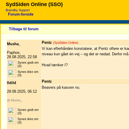
SydSiden Online (SSO)
Brøndby Support
Forum-forside
Tilbage til forum
Pentz
(SydSiden Online)
Musha_
Vi kan efterhånden konstatere, at Pentz oftere er 
Paphos,
niveau kun gået én vej – og det er nedad. Derfor må d
28.08.2025, 22:58
Synes godt om
Hvad tænker I?
(0)
Synes ikke om
(0)
Pentz
Ildild
Beavers på kassen nu.
29.08.2025, 06:12
@ Musha_
Synes godt om
(0)
Synes ikke om
(0)