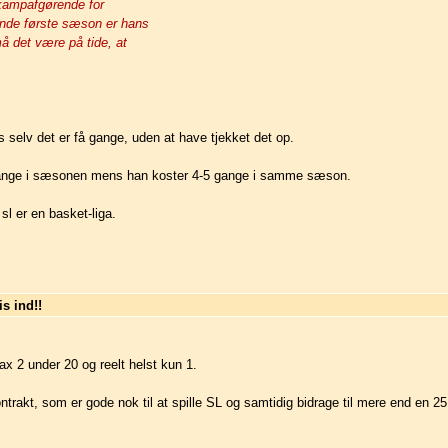
 kampafgørende for
unde første sæson er hans
å det være på tide, at
 selv det er få gange, uden at have tjekket det op.
3 gange i sæsonen mens han koster 4-5 gange i samme sæson.
 sl er en basket-liga.
s ind!!
max 2 under 20 og reelt helst kun 1.
trakt, som er gode nok til at spille SL og samtidig bidrage til mere end en 25 