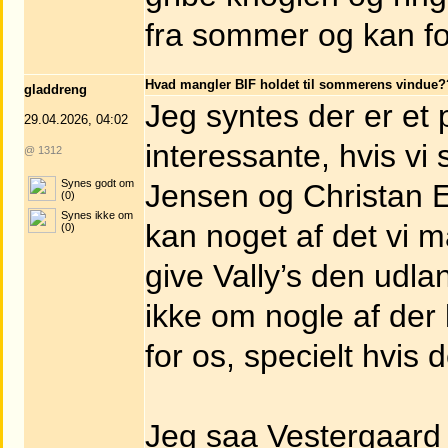
fra sommer og kan for
Hvad mangler BIF holdet til sommerens vindue?
gladdreng
Jeg syntes der er et 
29.04.2026, 04:02
interessante, hvis vi
@ 1312
Synes godt om
Jensen og Christan E
(0)
Synes ikke om
kan noget af det vi 
(0)
give Vally’s den udla
ikke om nogle af der 
for os, specielt hvis
Jeg saa Vestergaard 