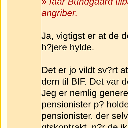
» faar Bundgaard til
angriber.
Ja, vigtigst er at de 
h?jere hylde.
Det er jo vildt sv?rt 
dem til BIF. Det var d
Jeg er nemlig generelt
pensionister p? holde
pensionister, der sel
gtskontrakt, n?r de i