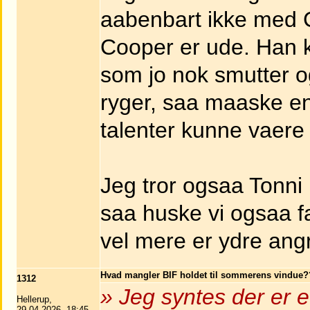
aabenbart ikke med C
Cooper er ude. Han k
som jo nok smutter o
ryger, saa maaske e
talenter kunne vaere
Jeg tror ogsaa Tonni 
saa huske vi ogsaa f
vel mere er ydre angr
Hvad mangler BIF holdet til sommerens vindue?
1312
» Jeg syntes der er e
Hellerup,
29.04.2026, 18:45