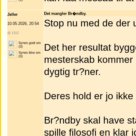
Det mangler Br�ndby.
Jeller
Stop nu med de der 
10.05.2026, 20:54
@ 1312
Synes godt om
Det her resultat byg
(0)
Synes ikke om
mesterskab kommer p?
(0)
dygtig tr?ner.
Deres hold er jo ikk
Br?ndby skal have stab
spille filosofi en klar i