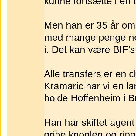
kunne fortsætte i en t
Men han er 35 år om
med mange penge nok
i. Det kan være BIF’
Alle transfers er e
Kramaric har vi en l
holde Hoffenheim i B
Han har skiftet agent
gribe knoglen og ring