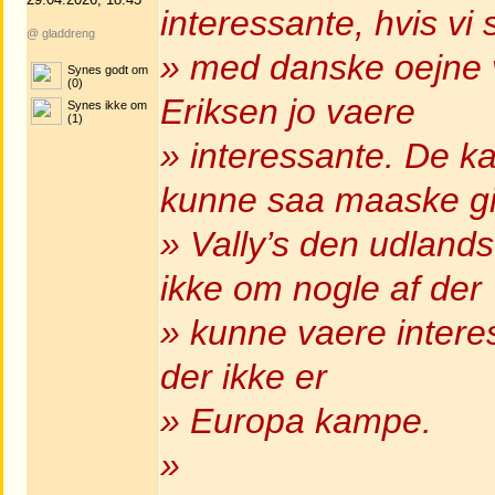
interessante, hvis vi 
@ gladdreng
» med danske oejne v
Synes godt om
(0)
Eriksen jo vaere
Synes ikke om
(1)
» interessante. De ka
kunne saa maaske g
» Vally’s den udlands
ikke om nogle af der
» kunne vaere interess
der ikke er
» Europa kampe.
»