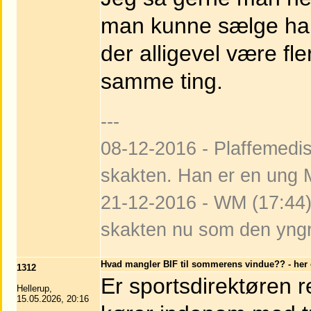
man kunne sælge ham
der alligevel være f
samme ting.
---
08-12-2016 - Plaffemedist
skakten. Han er en ung M
21-12-2016 - WM (17:44):
skakten nu som den yngr
Hvad mangler BIF til sommerens vindue?? - her e
1312
Er sportsdirektøren re
Hellerup,
15.05.2026, 20:16