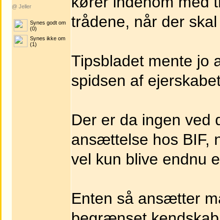
kører indenom med tr
@ Jeller
trådene, når der skal
Synes godt om
(0)
Synes ikke om
(1)
Tipsbladet mente jo a
spidsen af ejerskabet
Der er da ingen ved 
ansættelse hos BIF, 
vel kun blive endnu e
Enten så ansætter m
begrænset kendskab t