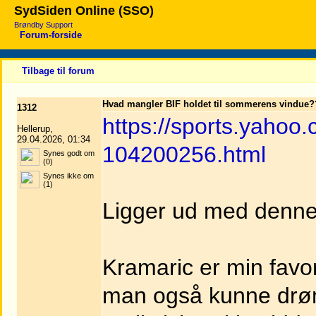
SydSiden Online (SSO)
Brøndby Support
Forum-forside
Tilbage til forum
Hvad mangler BIF holdet til sommerens vindue
1312
https://sports.yahoo.c
Hellerup,
29.04.2026, 01:34
104200256.html
Synes godt om
(0)
Synes ikke om
(1)
Ligger ud med denn
Kramaric er min favori
man også kunne drøm