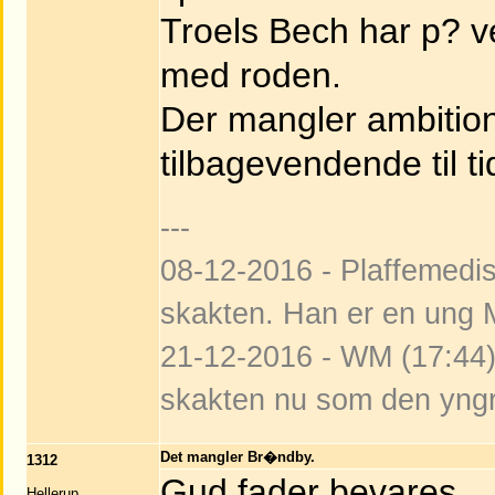
Troels Bech har p? v
med roden.
Der mangler ambition
tilbagevendende til tid
---
08-12-2016 - Plaffemedist
skakten. Han er en ung M
21-12-2016 - WM (17:44):
skakten nu som den yngr
Det mangler Br�ndby.
1312
Gud fader bevares
Hellerup,