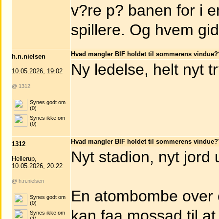
v?re p? banen for i 
spillere. Og hvem gi
Hvad mangler BIF holdet til sommerens vindue?
h.n.nielsen
Ny ledelse, helt nyt 
10.05.2026, 19:02
@ 1312
Synes godt om
(0)
Synes ikke om
(0)
Hvad mangler BIF holdet til sommerens vindue?
1312
Nyt stadion, nyt jord
Hellerup,
10.05.2026, 20:22
@ h.n.nielsen
En atombombe over o
Synes godt om
(0)
kan faa mossad til a
Synes ikke om
(1)