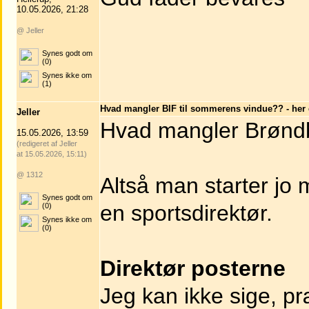
10.05.2026, 21:28
@ Jeller
Synes godt om
(0)
Synes ikke om
(1)
Hvad mangler BIF til sommerens vindue?? - her e
Jeller
Hvad mangler Brøn
15.05.2026, 13:59
(redigeret af Jeller
at 15.05.2026, 15:11)
@ 1312
Altså man starter jo
Synes godt om
en sportsdirektør.
(0)
Synes ikke om
(0)
Direktør posterne
Jeg kan ikke sige, p