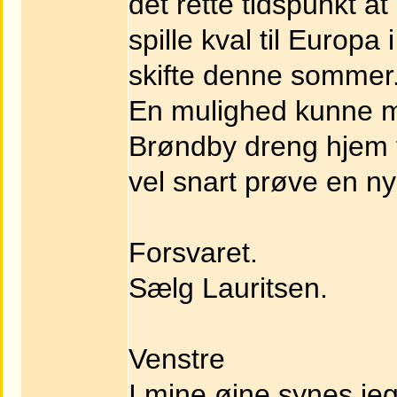
det rette tidspunkt a
spille kval til Euro
skifte denne sommer
En mulighed kunne m
Brøndby dreng hjem 
vel snart prøve en ny 
Forsvaret.
Sælg Lauritsen.
Venstre
I mine øjne synes jeg