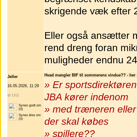
skrigende væk efter 2
Eller også ansætter m
rend dreng foran mik
muligheder endnu 24
Hvad mangler BIF til sommerens vindue?? - her e
Jeller
» Er sportsdirektøren r
16.05.2026, 11:29
JBA kører indenom
@ 1312
Synes godt om
» med træneren eller 
(0)
Synes ikke om
der skal købes
(0)
» spillere??