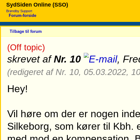
SydSiden Online (SSO)
Brøndby Support
Forum-forside
Tilbage til forum
(Off topic)
skrevet af
Nr. 10
, Fre
(redigeret af Nr. 10, 05.03.2022, 1
Hey!
Vil høre om der er nogen ind
Silkeborg, som kører til Kbh. 
med mod en kompensation. Bo