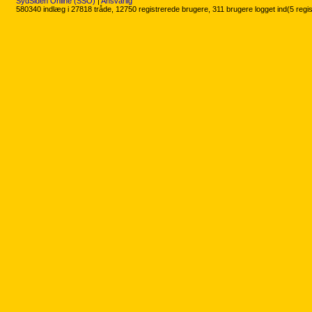
SydSiden Online (SSO)
|
Ansvarlig
580340 indlæg i 27818 tråde, 12750 registrerede brugere, 311 brugere logget ind(5 regi