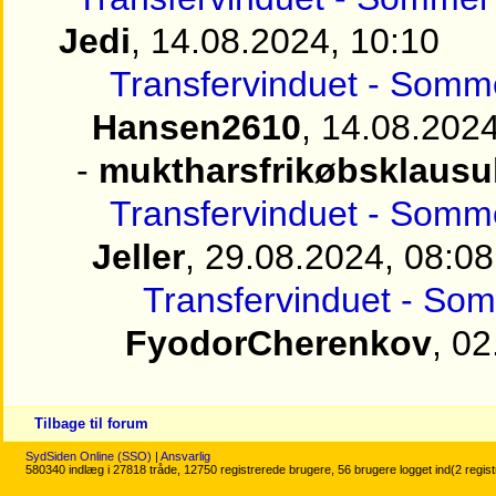
Jedi
, 14.08.2024, 10:10
Transfervinduet - Somm
Hansen2610
, 14.08.202
-
muktharsfrikøbsklausu
Transfervinduet - Somme
Jeller
, 29.08.2024, 08:08
Transfervinduet - Som
FyodorCherenkov
, 0
Tilbage til forum
SydSiden Online (SSO)
|
Ansvarlig
580340 indlæg i 27818 tråde, 12750 registrerede brugere, 56 brugere logget ind(2 regis