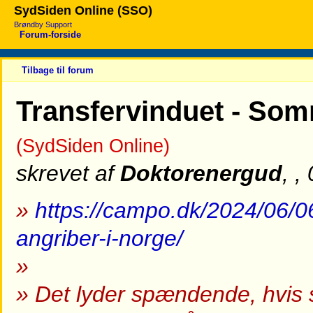
SydSiden Online (SSO)
Brøndby Support
Forum-forside
Tilbage til forum
Transfervinduet - Somm
(SydSiden Online)
skrevet af
Doktorenergud
, ,
»
https://campo.dk/2024/06/06
angriber-i-norge/
»
» Det lyder spændende, hvis 