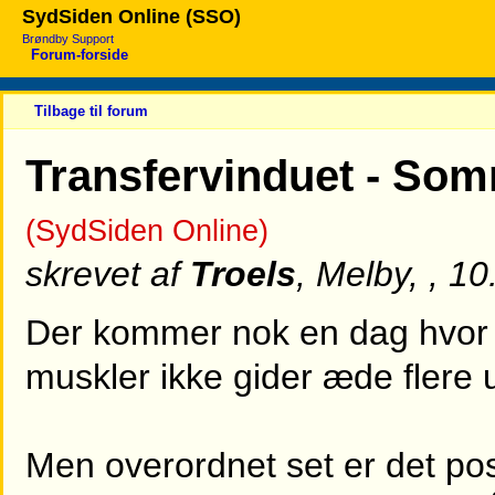
SydSiden Online (SSO)
Brøndby Support
Forum-forside
Tilbage til forum
Transfervinduet - Somm
(SydSiden Online)
skrevet af
Troels
, Melby, , 1
Der kommer nok en dag hvor
muskler ikke gider æde flere
Men overordnet set er det pos