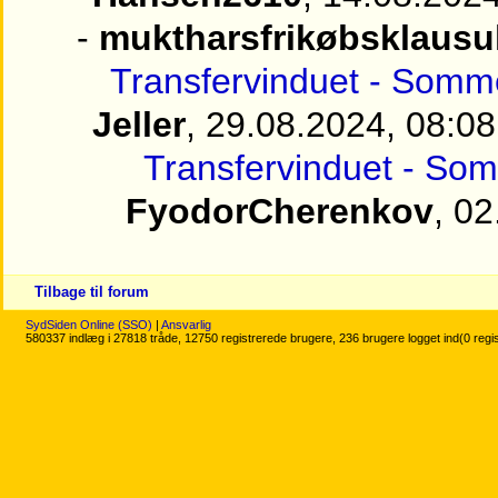
-
muktharsfrikøbsklausu
Transfervinduet - Somme
Jeller
, 29.08.2024, 08:08
Transfervinduet - Som
FyodorCherenkov
, 0
Tilbage til forum
SydSiden Online (SSO)
|
Ansvarlig
580337 indlæg i 27818 tråde, 12750 registrerede brugere, 236 brugere logget ind(0 regi