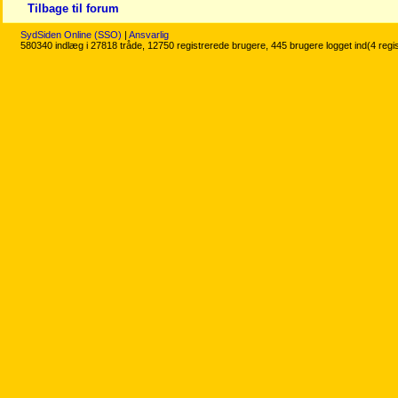
Tilbage til forum
SydSiden Online (SSO)
|
Ansvarlig
580340 indlæg i 27818 tråde, 12750 registrerede brugere, 445 brugere logget ind(4 regi