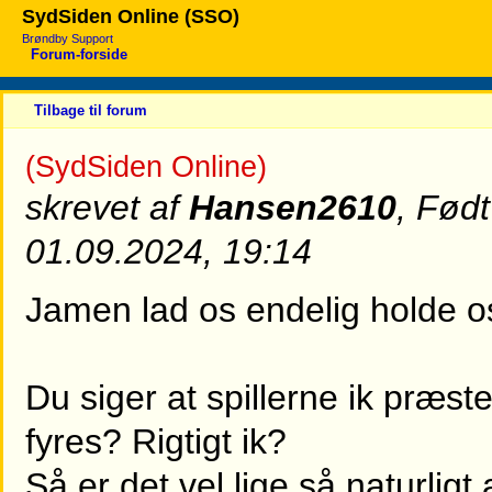
SydSiden Online (SSO)
Brøndby Support
Forum-forside
Tilbage til forum
(SydSiden Online)
skrevet af
Hansen2610
, Fød
01.09.2024, 19:14
Jamen lad os endelig holde os 
Du siger at spillerne ik præst
fyres? Rigtigt ik?
Så er det vel lige så naturlig