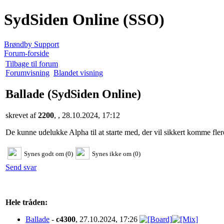
SydSiden Online (SSO)
Brøndby Support
Forum-forside
Tilbage til forum
Forumvisning
Blandet visning
Ballade
(SydSiden Online)
skrevet af
2200
, , 28.10.2024, 17:12
De kunne udelukke Alpha til at starte med, der vil sikkert komme flere
Synes godt om (0)
Synes ikke om (0)
Send svar
Hele tråden:
Ballade
-
c4300
, 27.10.2024, 17:26