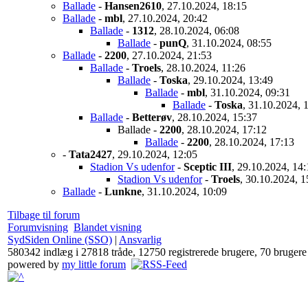
Ballade
-
Hansen2610
, 27.10.2024, 18:15
Ballade
-
mbl
, 27.10.2024, 20:42
Ballade
-
1312
, 28.10.2024, 06:08
Ballade
-
punQ
, 31.10.2024, 08:55
Ballade
-
2200
, 27.10.2024, 21:53
Ballade
-
Troels
, 28.10.2024, 11:26
Ballade
-
Toska
, 29.10.2024, 13:49
Ballade
-
mbl
, 31.10.2024, 09:31
Ballade
-
Toska
, 31.10.2024, 
Ballade
-
Betterøv
, 28.10.2024, 15:37
Ballade
-
2200
, 28.10.2024, 17:12
Ballade
-
2200
, 28.10.2024, 17:13
-
Tata2427
, 29.10.2024, 12:05
Stadion Vs udenfor
-
Sceptic III
, 29.10.2024, 14:
Stadion Vs udenfor
-
Troels
, 30.10.2024, 1
Ballade
-
Lunkne
, 31.10.2024, 10:09
Tilbage til forum
Forumvisning
Blandet visning
SydSiden Online (SSO)
|
Ansvarlig
580342 indlæg i 27818 tråde, 12750 registrerede brugere, 70 brugere 
powered by
my little forum