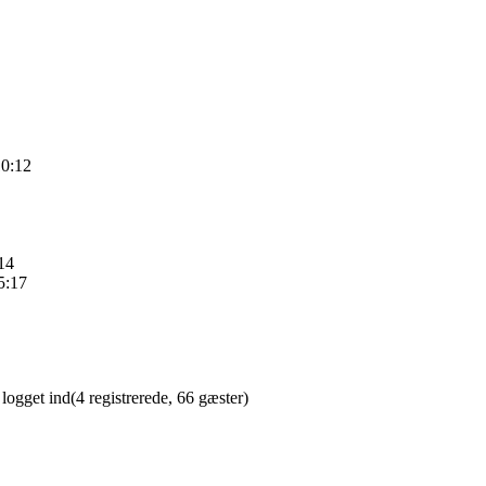
10:12
14
5:17
logget ind(4 registrerede, 66 gæster)