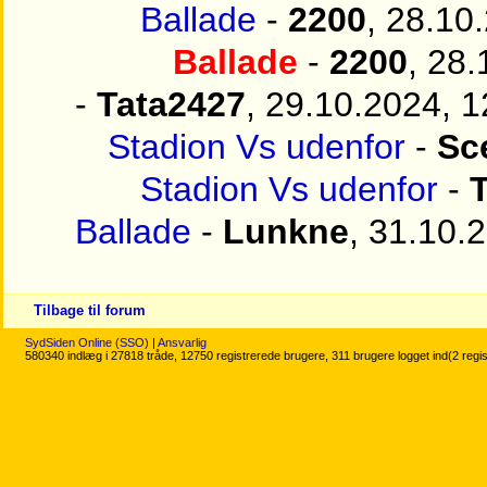
Ballade
-
2200
, 28.10
Ballade
-
2200
, 28
-
Tata2427
, 29.10.2024, 1
Stadion Vs udenfor
-
Sce
Stadion Vs udenfor
-
T
Ballade
-
Lunkne
, 31.10.
Tilbage til forum
SydSiden Online (SSO)
|
Ansvarlig
580340 indlæg i 27818 tråde, 12750 registrerede brugere, 311 brugere logget ind(2 regi