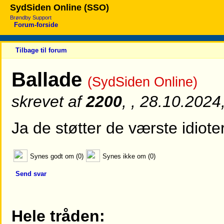
SydSiden Online (SSO)
Brøndby Support
Forum-forside
Tilbage til forum
Ballade
(SydSiden Online)
skrevet af
2200
, , 28.10.2024
Ja de støtter de værste idiot
Synes godt om (0)
Synes ikke om (0)
Send svar
Hele tråden: