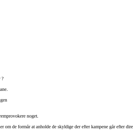
 ?
bane.
ngen
 fremprovokere noget.
er om de formår at anholde de skyldige der efter kampene går efter dire