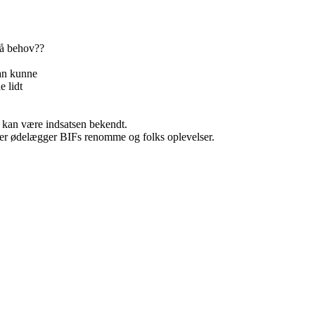
stå behov??
man kunne
 lidt
m kan være indsatsen bekendt.
r der ødelægger BIFs renomme og folks oplevelser.