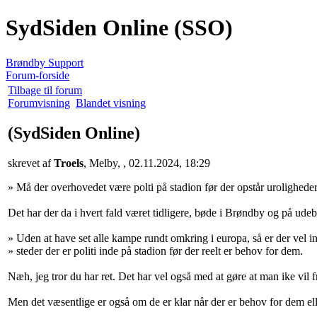
SydSiden Online (SSO)
Brøndby Support
Forum-forside
Tilbage til forum
Forumvisning
Blandet visning
(SydSiden Online)
skrevet af
Troels
, Melby, , 02.11.2024, 18:29
» Må der overhovedet være polti på stadion før der opstår uroligheder
Det har der da i hvert fald været tidligere, bøde i Brøndby og på ude
» Uden at have set alle kampe rundt omkring i europa, så er der vel i
» steder der er politi inde på stadion før der reelt er behov for dem.
Næh, jeg tror du har ret. Det har vel også med at gøre at man ike vil
Men det væsentlige er også om de er klar når der er behov for dem ell