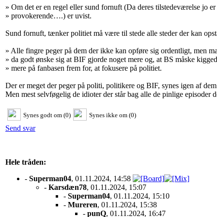
» Om det er en regel eller sund fornuft (Da deres tilstedeværelse jo er
» provokerende….) er uvist.
Sund fornuft, tænker politiet må være til stede alle steder der kan op
» Alle fingre peger på dem der ikke kan opføre sig ordentligt, men 
» da godt ønske sig at BIF gjorde noget mere og, at BS måske kiggede
» mere på fanbasen frem for, at fokusere på politiet.
Der er meget der peger på politi, politikere og BIF, synes igen af de
Men mest selvføgelig de idioter der står bag alle de pinlige episode
Synes godt om (0)
Synes ikke om (0)
Send svar
Hele tråden:
-
Superman04
, 01.11.2024, 14:58
-
Karsdæn78
, 01.11.2024, 15:07
-
Superman04
, 01.11.2024, 15:10
-
Mureren
, 01.11.2024, 15:38
-
punQ
, 01.11.2024, 16:47