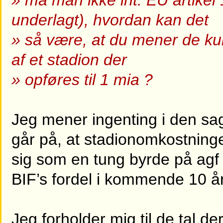
» må man ikke iht. EU artike
underlagt), hvordan kan det
» så være, at du mener de kun
af et stadion der
» opføres til 1 mia ?
Jeg mener ingenting i den sa
går på, at stadionomkostning
sig som en tung byrde på agf 
BIF’s fordel i kommende 10 år 
Jeg forholder mig til de tal de