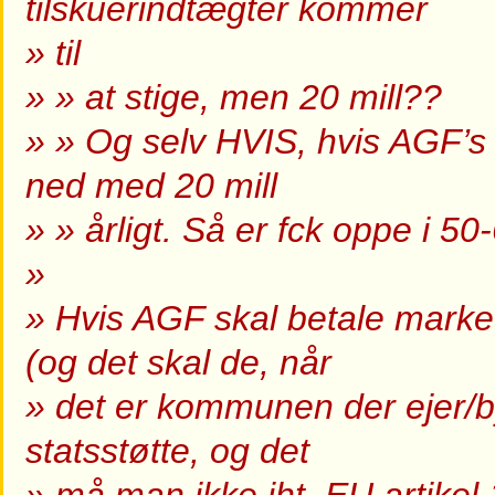
tilskuerindtægter kommer
» til
» » at stige, men 20 mill??
» » Og selv HVIS, hvis AGF’s 
ned med 20 mill
» » årligt. Så er fck oppe i 50-6
»
» Hvis AGF skal betale marked
(og det skal de, når
» det er kommunen der ejer/by
statsstøtte, og det