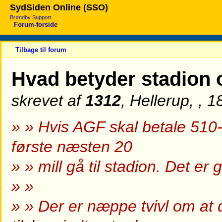
SydSiden Online (SSO)
Brøndby Support
Forum-forside
Tilbage til forum
Hvad betyder stadion
skrevet af
1312
, Hellerup, , 
» » Hvis AGF skal betale 510-6
første næsten 20
» » mill gå til stadion. Det 
» »
» » Der er næppe tvivl om at