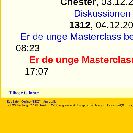
Chester
, 03.12.
Diskussionen 
1312
, 04.12.2
Er de unge Masterclass b
08:23
Er de unge Masterclas
17:07
Tilbage til forum
SydSiden Online (SSO)
|
Ansvarlig
580339 indlæg i 27818 tråde, 12750 registrerede brugere, 70 brugere logget ind(0 regis