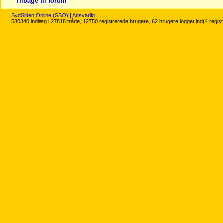
Tilbage til forum
SydSiden Online (SSO)
|
Ansvarlig
580340 indlæg i 27818 tråde, 12750 registrerede brugere, 62 brugere logget ind(4 regis