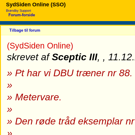
SydSiden Online (SSO)
Brøndby Support
Forum-forside
Tilbage til forum
(SydSiden Online)
skrevet af
Sceptic III
, , 11.1
» Pt har vi DBU træner nr 88.
»
» Metervare.
»
» Den røde tråd eksemplar nr
»