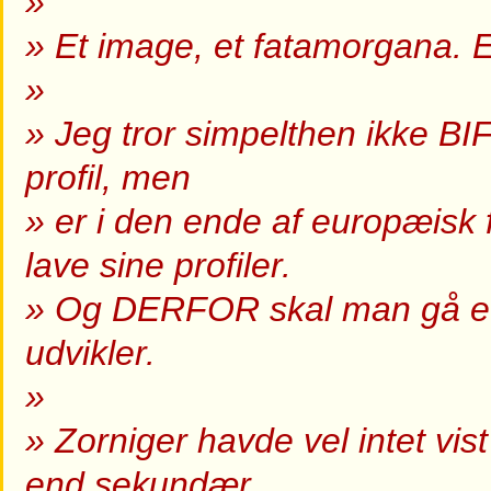
»
» Et image, et fatamorgana. 
»
» Jeg tror simpelthen ikke BIF e
profil, men
» er i den ende af europæisk
lave sine profiler.
» Og DERFOR skal man gå eft
udvikler.
»
» Zorniger havde vel intet vis
end sekundær