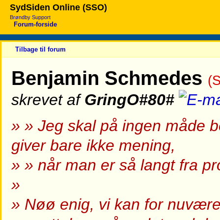
SydSiden Online (SSO)
Brøndby Support
Forum-forside
Tilbage til forum
Benjamin Schmedes
(
skrevet af
GringO#80#
» » Jeg skal på ingen måde
giver bare ikke mening,
» » når man er så langt fra p
»
» Nøø enig, vi kan for nuvæ