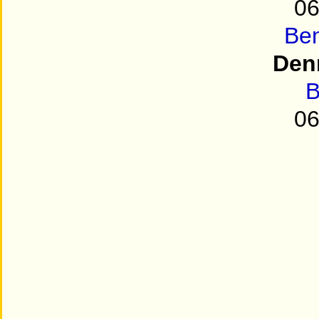
06
Be
Den
B
06