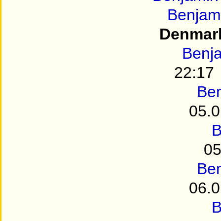
Benjam
Denmar
Benj
22:17
Be
05.0
B
05
Be
06.0
B