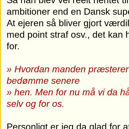
Så han blev vel reelt hentet t
ambitioner end en Dansk supe
At ejeren så bliver gjort værd
med point straf osv., det kan 
for.
» Hvordan manden præsterer he
bedømme senere
» hen. Men for nu må vi da h
selv og for os.
Personligt er jeg da glad for 