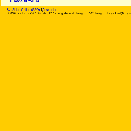
Tilbage til forum
SydSiden Online (SSO)
|
Ansvarlig
580340 indlæg i 27818 tråde, 12750 registrerede brugere, 526 brugere logget ind(6 regi