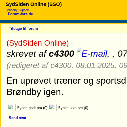
SydSiden Online (SSO)
Brøndby Support
Forum-forside
Tilbage til forum
(SydSiden Online)
skrevet af
c4300
, , 
(redigeret af c4300, 08.01.2025, 0
En uprøvet træner og sportsd
Brøndby igen.
Synes godt om (0)
Synes ikke om (0)
Send svar