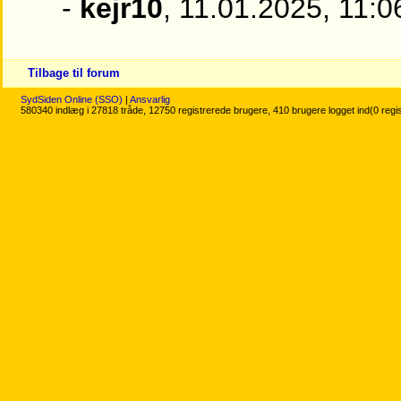
-
kejr10
, 11.01.2025, 11:0
Tilbage til forum
SydSiden Online (SSO)
|
Ansvarlig
580340 indlæg i 27818 tråde, 12750 registrerede brugere, 410 brugere logget ind(0 regi