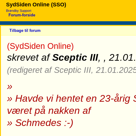
SydSiden Online (SSO)
Brøndby Support
Forum-forside
Tilbage til forum
(SydSiden Online)
skrevet af
Sceptic III
, , 21.0
(redigeret af Sceptic III, 21.01.202
»
» Havde vi hentet en 23-årig 
været på nakken af
» Schmedes :-)