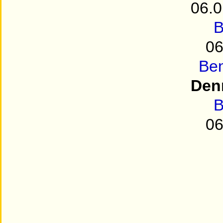
06.0
B
06
Be
Den
B
06