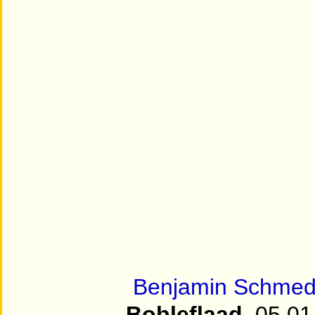
Benjamin Schme
-
Bobleflaad
, 05.01