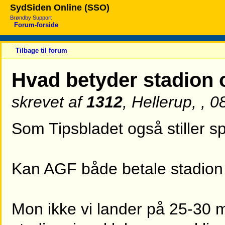
SydSiden Online (SSO)
Brøndby Support
Forum-forside
Tilbage til forum
Hvad betyder stadion
skrevet af
1312
, Hellerup, , 
Som Tipsbladet også stiller sp
Kan AGF både betale stadion 
Mon ikke vi lander på 25-30 mill