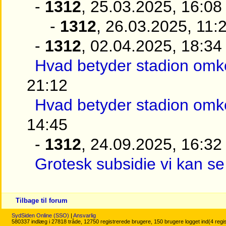
-
1312
, 25.03.2025, 16:08
-
1312
, 26.03.2025, 11:
-
1312
, 02.04.2025, 18:34
Hvad betyder stadion omk
21:12
Hvad betyder stadion omk
14:45
-
1312
, 24.09.2025, 16:32
Grotesk subsidie vi kan se 
Tilbage til forum
SydSiden Online (SSO)
|
Ansvarlig
580337 indlæg i 27818 tråde, 12750 registrerede brugere, 150 brugere logget ind(4 regi