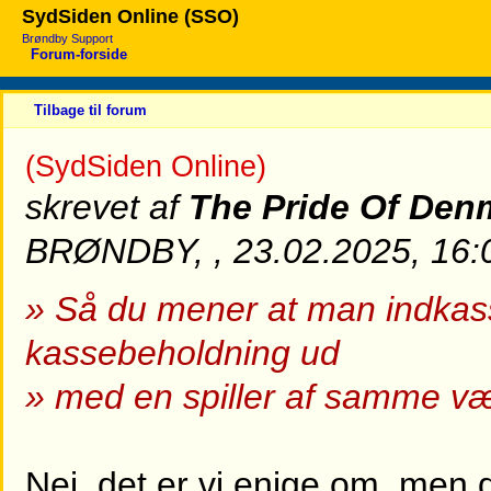
SydSiden Online (SSO)
Brøndby Support
Forum-forside
Tilbage til forum
(SydSiden Online)
skrevet af
The Pride Of Den
BRØNDBY, , 23.02.2025, 16:
» Så du mener at man indkasse
kassebeholdning ud
» med en spiller af samme v
Nej, det er vi enige om, men 