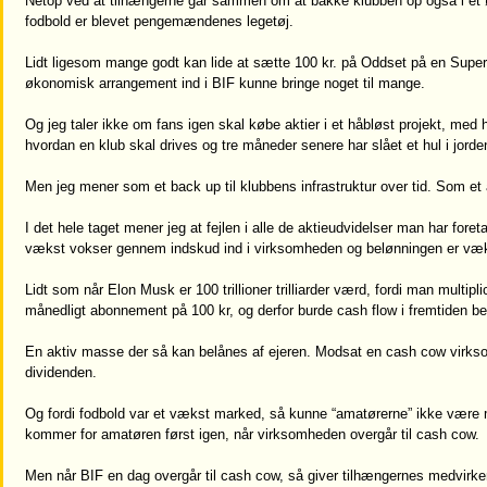
Netop ved at tilhængerne går sammen om at bakke klubben op også i et ø
fodbold er blevet pengemændenes legetøj.
Lidt ligesom mange godt kan lide at sætte 100 kr. på Oddset på en Super
økonomisk arrangement ind i BIF kunne bringe noget til mange.
Og jeg taler ikke om fans igen skal købe aktier i et håbløst projekt, me
hvordan en klub skal drives og tre måneder senere har slået et hul i jor
Men jeg mener som et back up til klubbens infrastruktur over tid. Som et
I det hele taget mener jeg at fejlen i alle de aktieudvidelser man har fore
vækst vokser gennem indskud ind i virksomheden og belønningen er væk
Lidt som når Elon Musk er 100 trillioner trilliarder værd, fordi man multipl
månedligt abonnement på 100 kr, og derfor burde cash flow i fremtiden berett
En aktiv masse der så kan belånes af ejeren. Modsat en cash cow virkso
dividenden.
Og fordi fodbold var et vækst marked, så kunne “amatørerne” ikke vær
kommer for amatøren først igen, når virksomheden overgår til cash cow.
Men når BIF en dag overgår til cash cow, så giver tilhængernes medvir