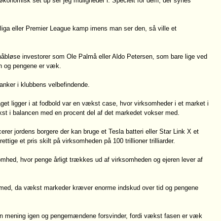
konomisk set up ser jeg muligheder i. Specielt for dem, der synes
liga eller Premier League kamp imens man ser den, så ville et
d håbløse investorer som Ole Palmå eller Aldo Petersen, som bare lige ved
den og pengene er væk.
 anker i klubbens velbefindende.
taget ligger i at fodbold var en vækst case, hvor virksomheder i et market i
st i balancen med en procent del af det markedet vokser med.
icerer jordens borgere der kan bruge et Tesla batteri eller Star Link X et
ige et pris skilt på virksomheden på 100 trillioner trilliarder.
mhed, hvor penge årligt trækkes ud af virksomheden og ejeren lever af
e med, da vækst markeder kræver enorme indskud over tid og pengene
ken mening igen og pengemændene forsvinder, fordi vækst fasen er væk