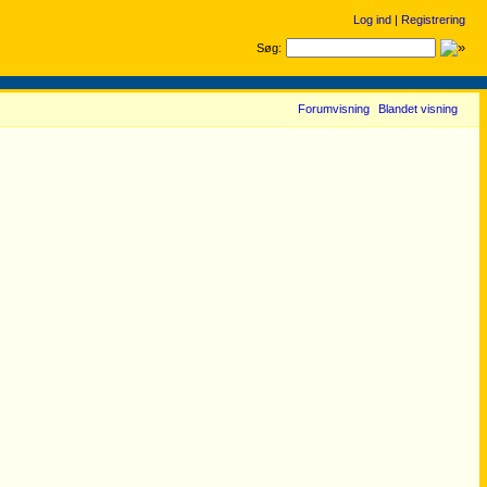
Log ind
|
Registrering
Søg:
Forumvisning
Blandet visning