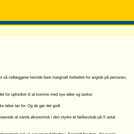
elst så indlæggene herinde bare marginalt forbedret for angreb på personen,
et for opfordret til at komme med nye idéer og tanker.
ke løber tør for. Og de gør det godt.
 prøvede at samle økonomisk i den styrke et fællesskab på X antal