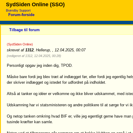
SydSiden Online (SSO)
Brøndby Support
Forum-forside
Tilbage til forum
(SydSiden Online)
skrevet af
1312
, Hellerup, , 12.04.2025, 00:07
(redigeret af 1312, 12.04.2025, 00:28)
Personligt opgav jeg inden dig, TPOD.
Måske bare fordi jeg blev træt af indlægget før, eller fordi jeg egentlig h
der skriver indlægget og istedet for udfordret på indholdet.
Altså at tanker og idéer er velkomne og ikke bliver udskammet, med isted
Udskamning har vi statsministeren og andre politikere til at sørge for vi ik
Og netop tanken omkring hvad BIF er, ville jeg egentligt gerne have man
tusinde kræfter kan samle.