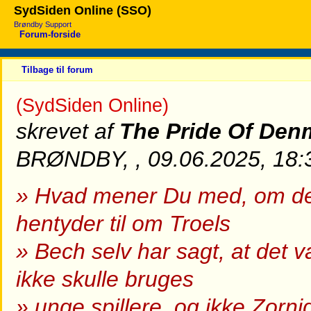
SydSiden Online (SSO)
Brøndby Support
Forum-forside
Tilbage til forum
(SydSiden Online)
skrevet af
The Pride Of Den
BRØNDBY, , 09.06.2025, 18:
» Hvad mener Du med, om det 
hentyder til om Troels
» Bech selv har sagt, at det v
ikke skulle bruges
» unge spillere, og ikke Zorn