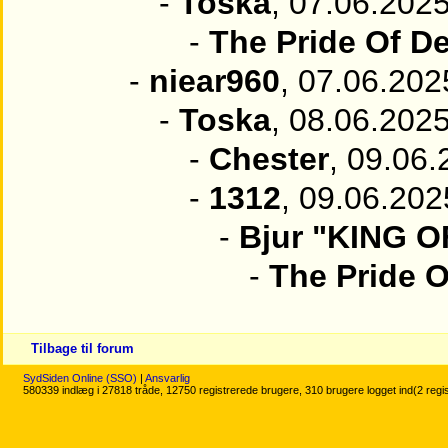
-
Toska
, 07.06.2025
-
The Pride Of D
-
niear960
, 07.06.202
-
Toska
, 08.06.2025
-
Chester
, 09.06.
-
1312
, 09.06.202
-
Bjur "KING 
-
The Pride 
Tilbage til forum
SydSiden Online (SSO)
|
Ansvarlig
580339 indlæg i 27818 tråde, 12750 registrerede brugere, 310 brugere logget ind(2 regi