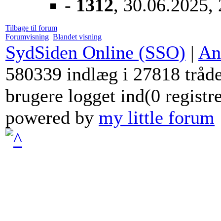
-
1312
, 30.06.2025,
Tilbage til forum
Forumvisning
Blandet visning
SydSiden Online (SSO)
|
An
580339 indlæg i 27818 tråde
brugere logget ind(0 registr
powered by
my little forum