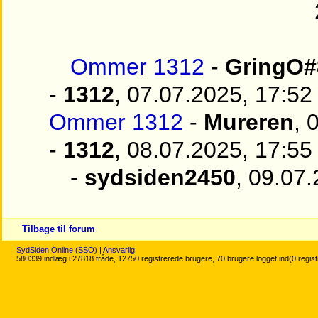
Ommer 1312
-
GringO#
-
1312
, 07.07.2025, 17:52
Ommer 1312
-
Mureren
, 
-
1312
, 08.07.2025, 17:55
-
sydsiden2450
, 09.07
Tilbage til forum
SydSiden Online (SSO)
|
Ansvarlig
580339 indlæg i 27818 tråde, 12750 registrerede brugere, 70 brugere logget ind(0 regis