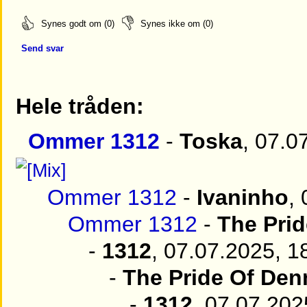
Synes godt om (0)
Synes ikke om (0)
Send svar
Hele tråden:
Ommer 1312
-
Toska
, 07.0
Ommer 1312
-
Ivaninho
,
Ommer 1312
-
The Pri
-
1312
, 07.07.2025, 1
-
The Pride Of De
-
1312
, 07.07.202