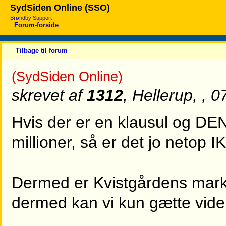
SydSiden Online (SSO)
Brøndby Support
Forum-forside
Tilbage til forum
(SydSiden Online)
skrevet af
1312
, Hellerup, , 
Hvis der er en klausul og DEN 
millioner, så er det jo netop I
Dermed er Kvistgårdens mark
dermed kan vi kun gætte vider