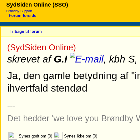
SydSiden Online (SSO)
Brøndby Support
Forum-forside
Tilbage til forum
(SydSiden Online)
skrevet af
G.I
, kbh S,
Ja, den gamle betydning af "i
ihvertfald stendød
---
Det hedder 'we love you Brøndby 
Synes godt om (0)
Synes ikke om (0)