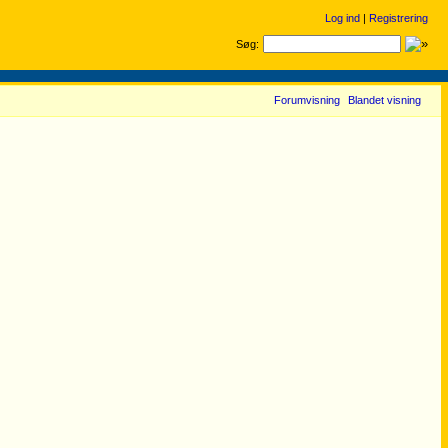
Log ind
|
Registrering
Søg:
Forumvisning
Blandet visning