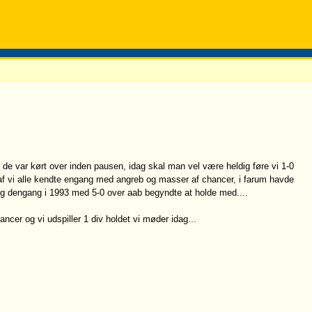
de var kørt over inden pausen, idag skal man vel være heldig føre vi 1-0
 af vi alle kendte engang med angreb og masser af chancer, i farum havde
jeg dengang i 1993 med 5-0 over aab begyndte at holde med....
er og vi udspiller 1 div holdet vi møder idag...