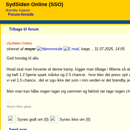
SydSiden Online (SSO)
Brøndby Support
Forum-forside
Tilbage til forum
(SydSiden Online)
skrevet af
meyer
, køge, , 31.07.2025, 14:05
God torsdag til alle.
Hvad skal man forvente af denne kamp, kigger man tilbage i 90erne så at 
og haft 1-2 hjørne spark måske og 2-3 chancer.. hvor blev det press spil
vi vel 1,5 chance.. det er sgu ikke det som i min verden er det brøndby 
Men man kan håbe nogen tager sig sammen og faktisk tør tage nogen chanc
---
Meyer Alias glade
Synes godt om (0)
Synes ikke om (0)
Send svar