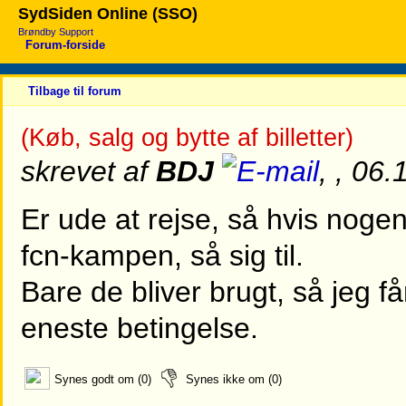
SydSiden Online (SSO)
Brøndby Support
Forum-forside
Tilbage til forum
(Køb, salg og bytte af billetter)
skrevet af
BDJ
, , 06
Er ude at rejse, så hvis nogen v
fcn-kampen, så sig til.
Bare de bliver brugt, så jeg få
eneste betingelse.
Synes godt om (0)
Synes ikke om (0)