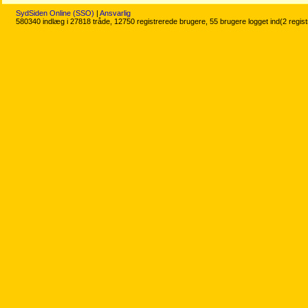
SydSiden Online (SSO)
|
Ansvarlig
580340 indlæg i 27818 tråde, 12750 registrerede brugere, 55 brugere logget ind(2 regis