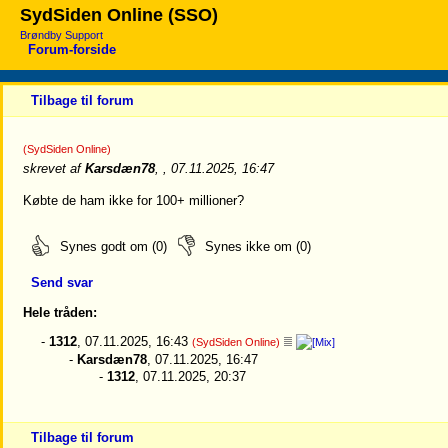
SydSiden Online (SSO)
Brøndby Support
Forum-forside
Tilbage til forum
(SydSiden Online)
skrevet af
Karsdæn78
, , 07.11.2025, 16:47
Købte de ham ikke for 100+ millioner?
Synes godt om (0)
Synes ikke om (0)
Send svar
Hele tråden:
-
1312
, 07.11.2025, 16:43
(SydSiden Online)
-
Karsdæn78
, 07.11.2025, 16:47
-
1312
, 07.11.2025, 20:37
Tilbage til forum