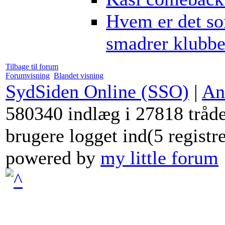
Hvem er det s
smadrer klubb
Tilbage til forum
Forumvisning
Blandet visning
SydSiden Online (SSO)
|
An
580340 indlæg i 27818 tråde
brugere logget ind(5 registr
powered by
my little forum