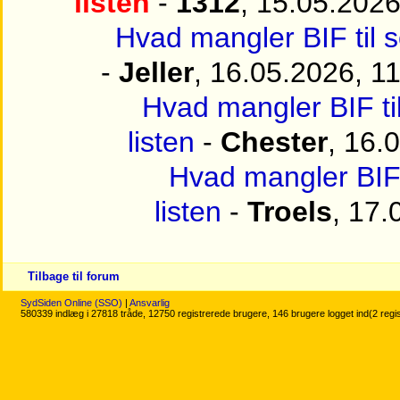
listen
-
1312
, 15.05.2026
Hvad mangler BIF til 
-
Jeller
, 16.05.2026, 1
Hvad mangler BIF ti
listen
-
Chester
, 16.
Hvad mangler BIF 
listen
-
Troels
, 17.
Tilbage til forum
SydSiden Online (SSO)
|
Ansvarlig
580339 indlæg i 27818 tråde, 12750 registrerede brugere, 146 brugere logget ind(2 regi