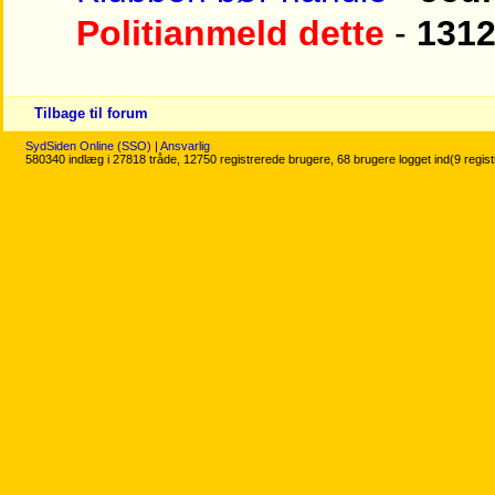
Politianmeld dette
-
131
Tilbage til forum
SydSiden Online (SSO)
|
Ansvarlig
580340 indlæg i 27818 tråde, 12750 registrerede brugere, 68 brugere logget ind(9 regis