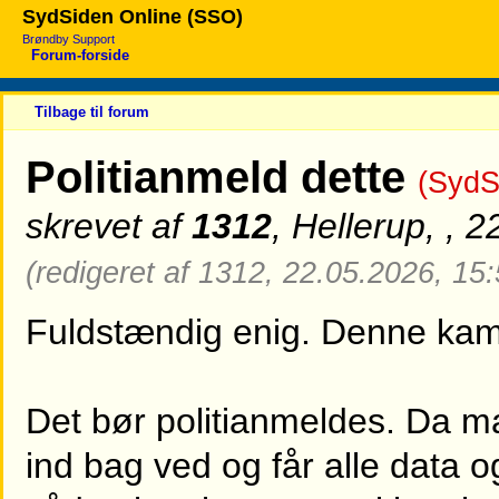
SydSiden Online (SSO)
Brøndby Support
Forum-forside
Tilbage til forum
Politianmeld dette
(SydS
skrevet af
1312
, Hellerup, , 
(redigeret af 1312, 22.05.2026, 15:
Fuldstændig enig. Denne kamp
Det bør politianmeldes. Da m
ind bag ved og får alle data