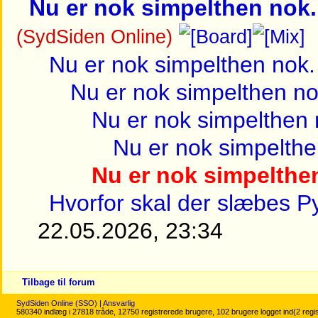
Nu er nok simpelthen nok.
(SydSiden Online)
Nu er nok simpelthen nok.
Nu er nok simpelthen no
Nu er nok simpelthen 
Nu er nok simpelthe
Nu er nok simpelthe
Hvorfor skal der slæbes P
22.05.2026, 23:34
Tilbage til forum
SydSiden Online (SSO)
|
Ansvarlig
580340 indlæg i 27818 tråde, 12750 registrerede brugere, 102 brugere logget ind(2 regi