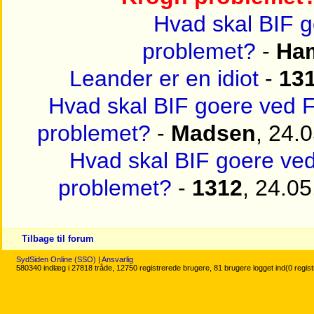
Hvad skal BIF 
problemet?
-
Ha
Leander er en idiot
-
13
Hvad skal BIF goere ved
problemet?
-
Madsen
, 24.
Hvad skal BIF goere v
problemet?
-
1312
, 24.0
Tilbage til forum
SydSiden Online (SSO)
|
Ansvarlig
580340 indlæg i 27818 tråde, 12750 registrerede brugere, 81 brugere logget ind(0 regis