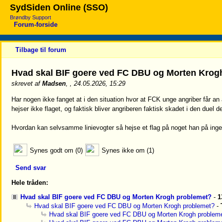
SydSiden Online (SSO)
Brøndby Support
Forum-forside
Tilbage til forum
Hvad skal BIF goere ved FC DBU og Morten Kro
skrevet af
Madsen
, , 24.05.2026, 15:29
Har nogen ikke fanget at i den situation hvor at FCK unge angriber får a
hejser ikke flaget, og faktisk bliver angriberen faktisk skadet i den duel 
Hvordan kan selvsamme linievogter så hejse et flag på noget han på ingen 
Synes godt om (0)
Synes ikke om (1)
Send svar
Hele tråden:
Hvad skal BIF goere ved FC DBU og Morten Krogh problemet?
-
1
Hvad skal BIF goere ved FC DBU og Morten Krogh problemet?
-
Hvad skal BIF goere ved FC DBU og Morten Krogh problem