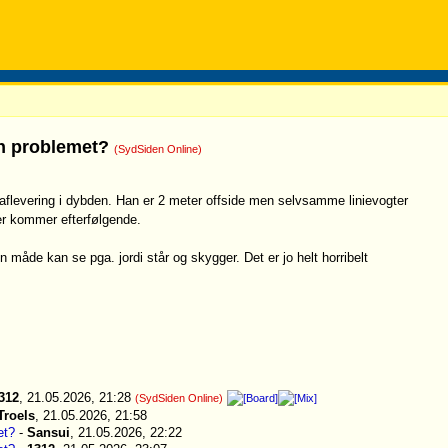
gh problemet?
(SydSiden Online)
n aflevering i dybden. Han er 2 meter offside men selvsamme linievogter
der kommer efterfølgende.
måde kan se pga. jordi står og skygger. Det er jo helt horribelt
312
, 21.05.2026, 21:28
(SydSiden Online)
Troels
, 21.05.2026, 21:58
et?
-
Sansui
, 21.05.2026, 22:22