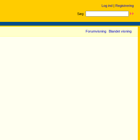
Log ind
|
Registrering
Søg:
Forumvisning
Blandet visning