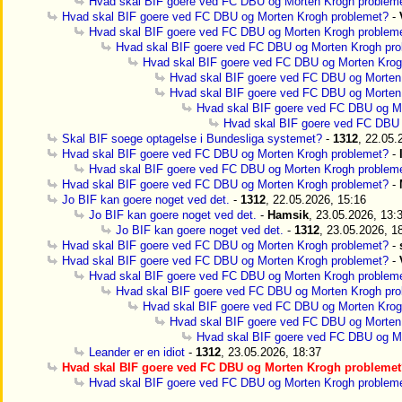
Hvad skal BIF goere ved FC DBU og Morten Krogh problem
Hvad skal BIF goere ved FC DBU og Morten Krogh problemet?
-
Hvad skal BIF goere ved FC DBU og Morten Krogh problem
Hvad skal BIF goere ved FC DBU og Morten Krogh pr
Hvad skal BIF goere ved FC DBU og Morten Krog
Hvad skal BIF goere ved FC DBU og Morten
Hvad skal BIF goere ved FC DBU og Morten
Hvad skal BIF goere ved FC DBU og M
Hvad skal BIF goere ved FC DBU 
Skal BIF soege optagelse i Bundesliga systemet?
-
1312
, 22.05.
Hvad skal BIF goere ved FC DBU og Morten Krogh problemet?
-
Hvad skal BIF goere ved FC DBU og Morten Krogh problem
Hvad skal BIF goere ved FC DBU og Morten Krogh problemet?
-
Jo BIF kan goere noget ved det.
-
1312
, 22.05.2026, 15:16
Jo BIF kan goere noget ved det.
-
Hamsik
, 23.05.2026, 13:
Jo BIF kan goere noget ved det.
-
1312
, 23.05.2026, 1
Hvad skal BIF goere ved FC DBU og Morten Krogh problemet?
-
Hvad skal BIF goere ved FC DBU og Morten Krogh problemet?
-
Hvad skal BIF goere ved FC DBU og Morten Krogh problem
Hvad skal BIF goere ved FC DBU og Morten Krogh pr
Hvad skal BIF goere ved FC DBU og Morten Krog
Hvad skal BIF goere ved FC DBU og Morten
Hvad skal BIF goere ved FC DBU og M
Leander er en idiot
-
1312
, 23.05.2026, 18:37
Hvad skal BIF goere ved FC DBU og Morten Krogh probleme
Hvad skal BIF goere ved FC DBU og Morten Krogh problem