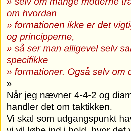
» selv om mange moderne træn
om hvordan
» formationen ikke er det vigt
og principperne,
» så ser man alligevel selv s
specifikke
» formationer. Også selv om de
»
Når jeg nævner 4-4-2 og diaman
handler det om taktikken.
Vi skal som udgangspunkt ha
vi vil løbe ind i hold, hvor det