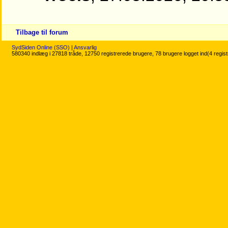
Tilbage til forum
SydSiden Online (SSO)
|
Ansvarlig
580340 indlæg i 27818 tråde, 12750 registrerede brugere, 78 brugere logget ind(4 regis