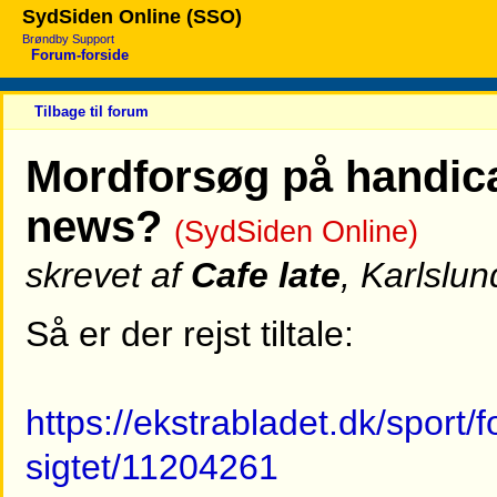
SydSiden Online (SSO)
Brøndby Support
Forum-forside
Tilbage til forum
Mordforsøg på handica
news?
(SydSiden Online)
skrevet af
Cafe late
, Karlslu
Så er der rejst tiltale:
https://ekstrabladet.dk/sport/
sigtet/11204261