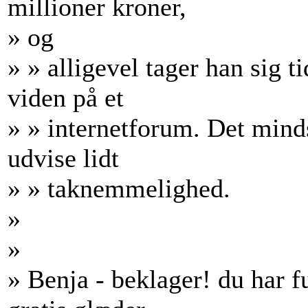
millioner kroner,
» og
» » alligevel tager han sig ti
viden på et
» » internetforum. Det minds
udvise lidt
» » taknemmelighed.
»
»
» Benja - beklager! du har f