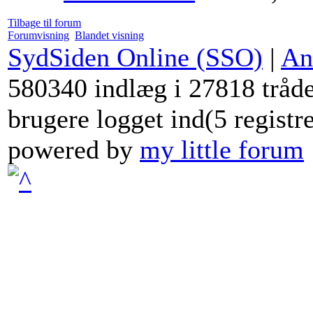
Tilbage til forum
Forumvisning
Blandet visning
SydSiden Online (SSO)
|
An
580340 indlæg i 27818 tråde
brugere logget ind(5 registr
powered by
my little forum