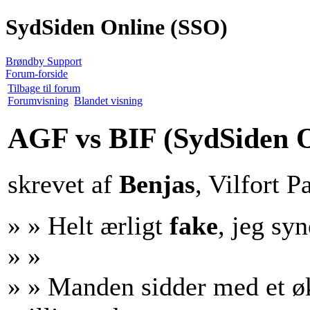
SydSiden Online (SSO)
Brøndby Support
Forum-forside
Tilbage til forum
Forumvisning
Blandet visning
AGF vs BIF
(SydSiden 
skrevet af
Benjas
, Vilfort P
» » Helt ærligt
fake
, jeg sy
» »
» » Manden sidder med et ø