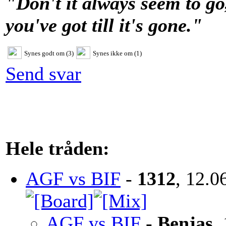
"Don't it always seem to go
you've got till it's gone."
Synes godt om (3)
Synes ikke om (1)
Send svar
Hele tråden:
AGF vs BIF
-
1312
, 12.0
AGF vs BIF
-
Benjas
,