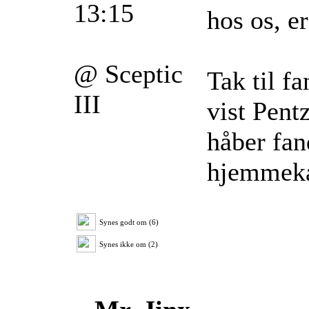
13:15
hos os, e
@ Sceptic
Tak til f
III
vist Pent
håber fan
hjemmek
Synes godt om (6)
Synes ikke om (2)