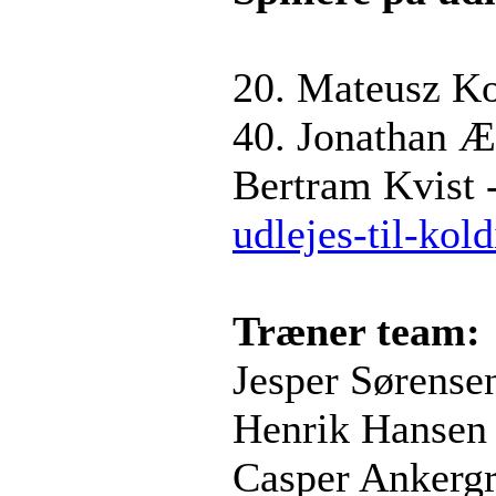
20. Mateusz K
40. Jonathan Æ
Bertram Kvist 
udlejes-til-kold
Træner team:
Jesper Sørense
Henrik Hansen 
Casper Ankerg