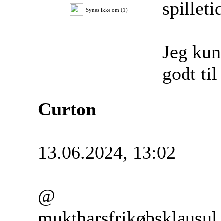
spilleti
Synes ikke om (1)
Jeg kun
godt ti
Curton
13.06.2024, 13:02
@
muktharsfrikøbsklausul