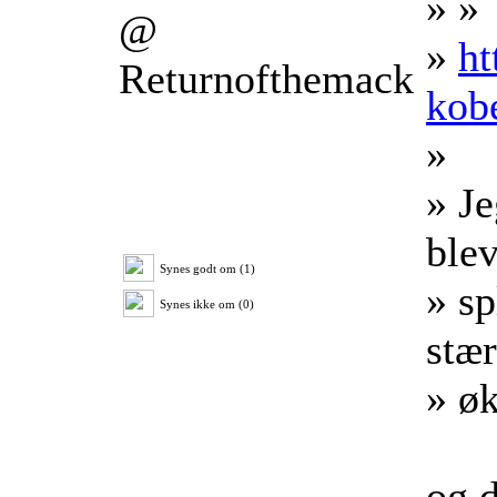
» »
@
»
ht
Returnofthemack
kob
»
» Je
blev
Synes godt om (1)
» sp
Synes ikke om (0)
stæ
» ø
og d