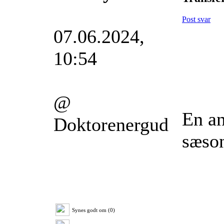
Post svar
07.06.2024,
10:54
@
En an
Doktorenergud
sæso
Synes godt om (0)