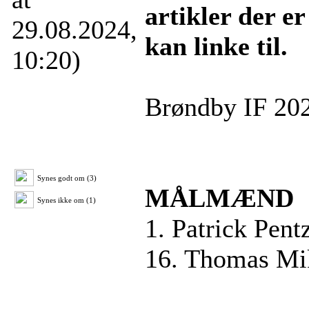
artikler der e
29.08.2024,
kan linke til.
10:20)
Brøndby IF 202
Synes godt om (3)
MÅLMÆND
Synes ikke om (1)
1. Patrick Pent
16. Thomas Mi