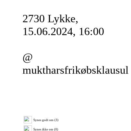
2730 Lykke,
15.06.2024, 16:00
@
muktharsfrikøbsklausul
Synes godt om (3)
Synes ikke om (0)