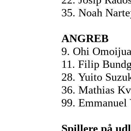
35. Noah Nart
ANGREB
9. Ohi Omoiju
11. Filip Bund
28. Yuito Suzu
36. Mathias Kv
99. Emmanuel 
Spillere på ud