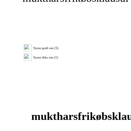
Synes godt om (5)
Synes ikke om (1)
muktharsfrikøbskla