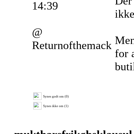
Der
14:39
ikke
@
Men 
Returnofthemack
for 
buti
Synes godt om (0)
Synes ikke om (1)