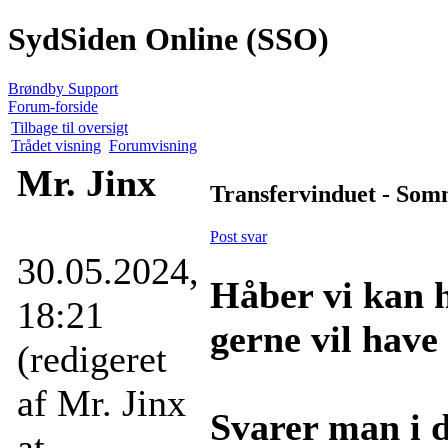
SydSiden Online (SSO)
Brøndby Support
Forum-forside
Tilbage til oversigt
Trådet visning
Forumvisning
Mr. Jinx
Transfervinduet - Som
Post svar
30.05.2024,
Håber vi kan h
18:21
gerne vil have
(redigeret
af Mr. Jinx
Svarer man i d
at