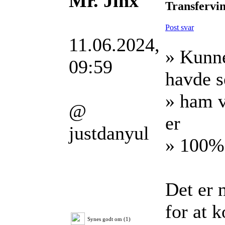
Mr. Jinx
Transfervin
Post svar
11.06.2024,
» Kunne
09:59
havde s
» ham v
@
er
justdanyul
» 100% 
Det er 
for at k
Synes godt om (1)