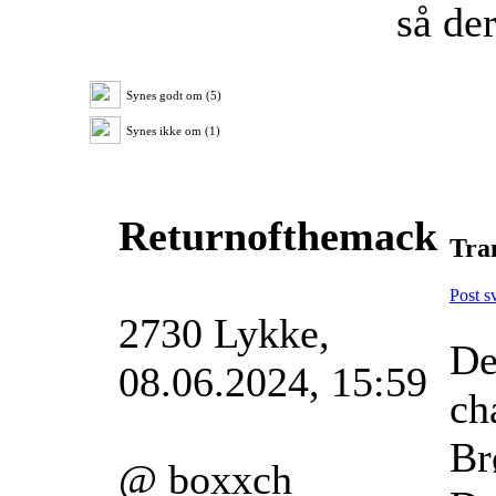
så de
Synes godt om (5)
Synes ikke om (1)
Returnofthemack
Tra
Post s
2730 Lykke,
De
08.06.2024, 15:59
ch
Br
@ boxxch