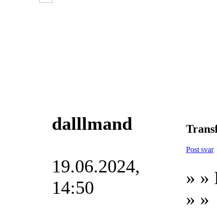
dalllmand
Transf
Post svar
19.06.2024,
» » 
14:50
» »