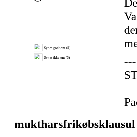
De
Va
de
me
Synes godt om (5)
---
Synes ikke om (3)
S
Pa
muktharsfrikøbsklausul