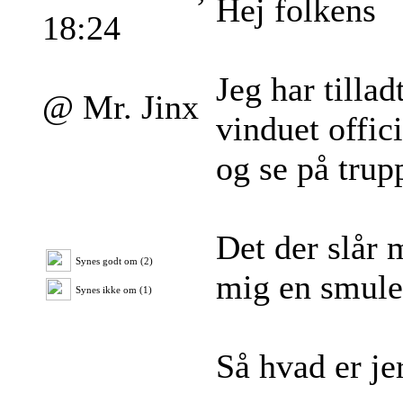
Hej folkens
18:24
Jeg har tillad
@ Mr. Jinx
vinduet offic
og se på trup
Det der slår 
Synes godt om (2)
mig en smule 
Synes ikke om (1)
Så hvad er je