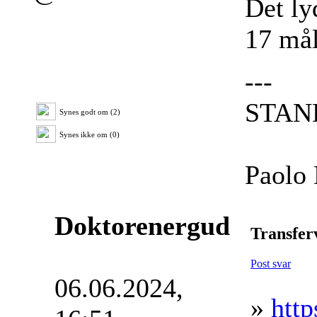
Det ly
17 mål
---
STAN
Synes godt om (2)
Synes ikke om (0)
Paolo 
Doktorenergud
Transfer
Post svar
06.06.2024,
»
http