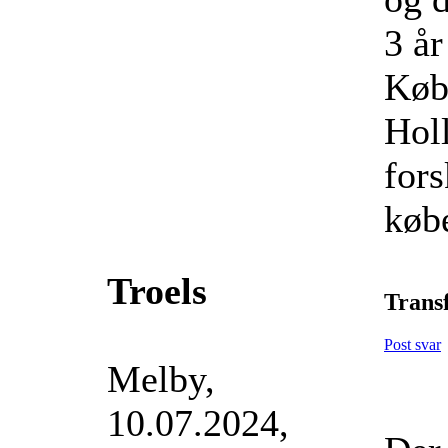
3 år
Købs
Holl
fors
købe
Troels
Transf
Post svar
Melby,
10.07.2024,