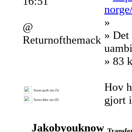
16:51
norge
»
@
» Det
Returnofthemack
uambit
» 83 
Hov ho
Synes godt om (5)
gjort
Synes ikke om (0)
Jakobyouknow
Transfe