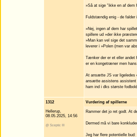
»Så at sige "ikke en af dem 
Fuldstændig enig - de falder i
»Nej, ingen af dem har spille
spillere ud »der ikke præste
»Man kan vel sige det samme
leverer i »Polen (men var abs
Tænker der er et eller andet h
er en kongetræner men hans 
At ansætte JS var ligeledes 
ansætte assistens assistent e
ham ind i dks største fodbold
1312
Vurdering af spillerne
Hellerup,
Rammer det jo ret godt. At d
08.05.2025, 14:56
Dermed må vi bare konkludere 
@ Sceptic III
Jeg har flere potentielle bud: