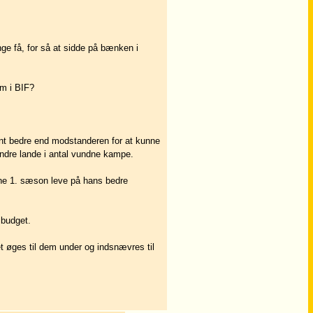
nge få, for så at sidde på bænken i
em i BIF?
ent bedre end modstanderen for at kunne
 andre lande i antal vundne kampe.
kunne 1. sæson leve på hans bedre
 budget.
et øges til dem under og indsnævres til