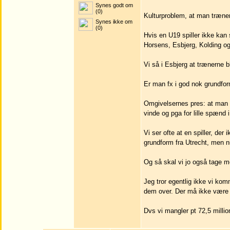
Synes godt om
(0)
Kulturproblem, at man træner 
Synes ikke om
(0)
Hvis en U19 spiller ikke kan 
Horsens, Esbjerg, Kolding og
Vi så i Esbjerg at trænerne b
Er man fx i god nok grundform
Omgivelsernes pres: at man i
vinde og pga for lille spænd 
Vi ser ofte at en spiller, der
grundform fra Utrecht, men nu
Og så skal vi jo også tage me
Jeg tror egentlig ikke vi kom
dem over. Der må ikke være
Dvs vi mangler pt 72,5 million