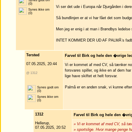
Synes godt om
(0)
Vi ser det ude i Europa når Djurgården i der
Synes ikke om
(0)
Så bundlinjen er at vi har fået det som budget
Men jeg er enig i at man i Brøndbys ledelse 
INTET KOMMER DER UD AF PALMÅ’s fadbamse
Tersted
Farvel til Birk og hele den �vrige le
07.05.2025, 20:44
Vi er kommet af med CV, så tænker nok
forsvares spiller, og ikke en af dem har 
@ 1312
lige have skiftet et helt forsvar.
Palmå er en anden snak, vi kunne efter
Synes godt om
(0)
Synes ikke om
(0)
1312
Farvel til Birk og hele den �vri
Hellerup,
» Vi er kommet af med CV, så tæ
07.05.2025, 20:52
» sportslige. Hvor mange penge ha