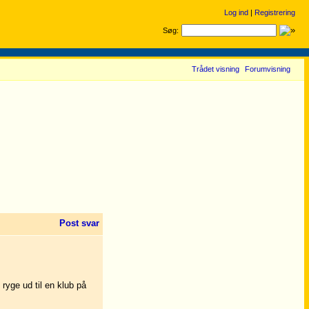
Log ind
|
Registrering
Søg:
Trådet visning
Forumvisning
Post svar
ryge ud til en klub på