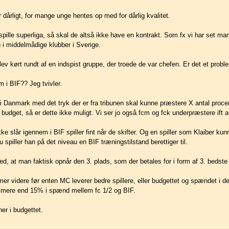
dårligt, for mange unge hentes op med for dårlig kvalitet.
spille superliga, så skal de altså ikke have en kontrakt. Som fx vi har set ma
 i middelmådige klubber i Sverige.
lev kørt rundt af en indspist gruppe, der troede de var chefen. Er det et probl
 i BIF?? Jeg tvivler.
 Danmark med det tryk der er fra tribunen skal kunne præstere X antal proc
i budget, så er dette ikke muligt. Vi ser jo også fcm og fck underpræstere ift
 ikke slår igennem i BIF spiller fint når de skifter. Og en spiller som Klaiber 
 spiller han på det niveau en BIF træningstilstand berettiger til.
d, at man faktisk opnår den 3. plads, som der betales for i form af 3. bedste
mer videre før enten MC leverer bedre spillere, eller budgettet og spændet i d
 mere end 15% i spænd mellem fc 1/2 og BIF.
er i budgettet.