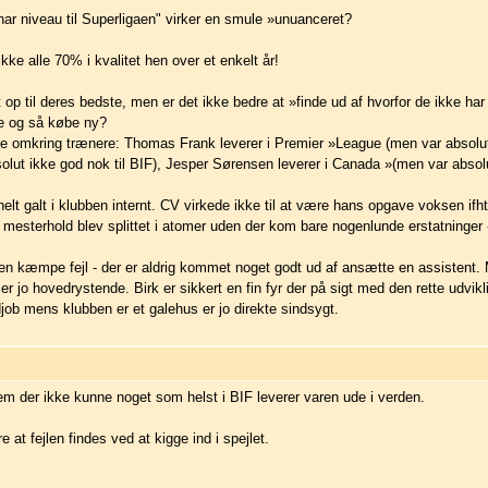
har niveau til Superligaen" virker en smule »unuanceret?
kke alle 70% i kvalitet hen over et enkelt år!
t op til deres bedste, men er det ikke bedre at »finde ud af hvorfor de ikke har
re og så købe ny?
 omkring trænere: Thomas Frank leverer i Premier »League (men var absolut i
olut ikke god nok til BIF), Jesper Sørensen leverer i Canada »(men var absolu
elt galt i klubben internt. CV virkede ikke til at være hans opgave voksen ifht 
mesterhold blev splittet i atomer uden der kom bare nogenlunde erstatninger
en kæmpe fejl - der er aldrig kommet noget godt ud af ansætte en assistent.
r jo hovedrystende. Birk er sikkert en fin fyr der på sigt med den rette udvik
job mens klubben er et galehus er jo direkte sindsygt.
em der ikke kunne noget som helst i BIF leverer varen ude i verden.
at fejlen findes ved at kigge ind i spejlet.