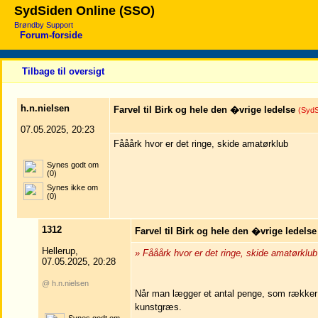
SydSiden Online (SSO)
Brøndby Support
Forum-forside
Tilbage til oversigt
h.n.nielsen
Farvel til Birk og hele den �vrige ledelse
(SydS
07.05.2025, 20:23
Fååårk hvor er det ringe, skide amatørklub
Synes godt om
(0)
Synes ikke om
(0)
1312
Farvel til Birk og hele den �vrige ledelse
Hellerup,
» Fååårk hvor er det ringe, skide amatørklub
07.05.2025, 20:28
@ h.n.nielsen
Når man lægger et antal penge, som rækker ti
kunstgræs.