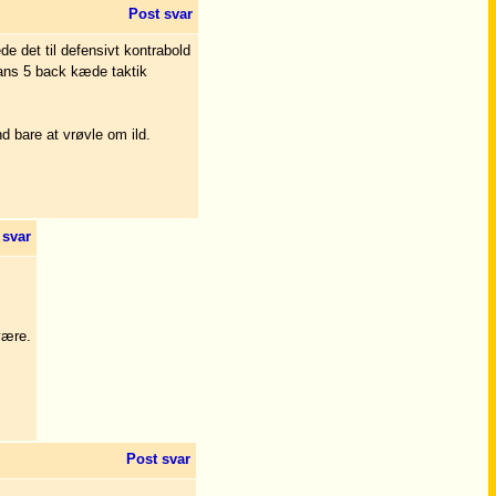
Post svar
de det til defensivt kontrabold
 hans 5 back kæde taktik
d bare at vrøvle om ild.
 svar
være.
Post svar