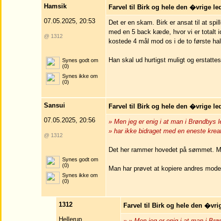
Hamsik
Farvel til Birk og hele den �vrige le
07.05.2025, 20:53
Det er en skam. Birk er ansat til at sp
med en 5 back kæde, hvor vi er totalt i
@ 1312
kostede 4 mål mod os i de to første halvle
Han skal ud hurtigst muligt og erstatte
Synes godt om
(0)
Synes ikke om
(0)
Sansui
Farvel til Birk og hele den �vrige le
07.05.2025, 20:56
» Men jeg er enig i at man i Brøndby
» har ikke bidraget med en eneste kreativ
@ 1312
Det her rammer hovedet på sømmet. Man
Synes godt om
(0)
Man har prøvet at kopiere andres model
Synes ikke om
(0)
1312
Farvel til Birk og hele den �vri
Hellerup,
» » Men jeg er enig i at man i B