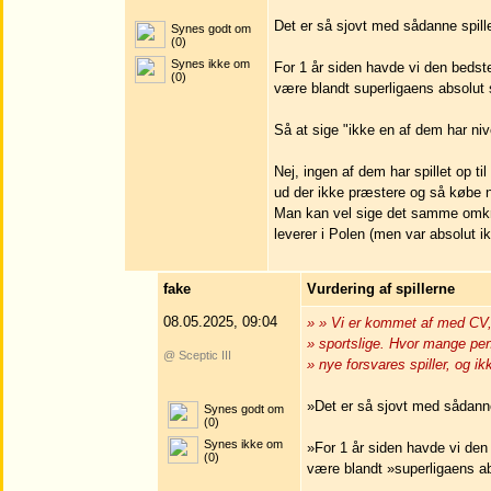
Det er så sjovt med sådanne spille
Synes godt om
(0)
Synes ikke om
For 1 år siden havde vi den beds
(0)
være blandt superligaens absolut 
Så at sige "ikke en af dem har niv
Nej, ingen af dem har spillet op ti
ud der ikke præstere og så købe 
Man kan vel sige det samme omkri
leverer i Polen (men var absolut i
fake
Vurdering af spillerne
08.05.2025, 09:04
» » Vi er kommet af med CV,
» sportslige. Hvor mange pen
@ Sceptic III
» nye forsvares spiller, og ik
»Det er så sjovt med sådanne 
Synes godt om
(0)
Synes ikke om
»For 1 år siden havde vi de
(0)
være blandt »superligaens ab