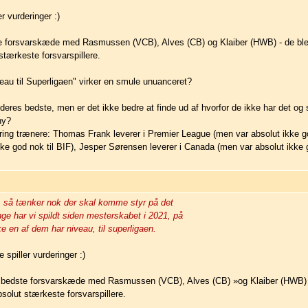
r vurderinger :)
te forsvarskæde med Rasmussen (VCB), Alves (CB) og Klaiber (HWB) - de blev 
stærkeste forsvarspillere.
eau til Superligaen" virker en smule unuanceret?
l deres bedste, men er det ikke bedre at finde ud af hvorfor de ikke har det og 
ny?
ng trænere: Thomas Frank leverer i Premier League (men var absolut ikke god
kke god nok til BIF), Jesper Sørensen leverer i Canada (men var absolut ikke g
 så tænker nok der skal komme styr på det
ge har vi spildt siden mesterskabet i 2021, på
ke en af dem har niveau, til superligaen.
spiller vurderinger :)
n bedste forsvarskæde med Rasmussen (VCB), Alves (CB) »og Klaiber (HWB) - d
solut stærkeste forsvarspillere.