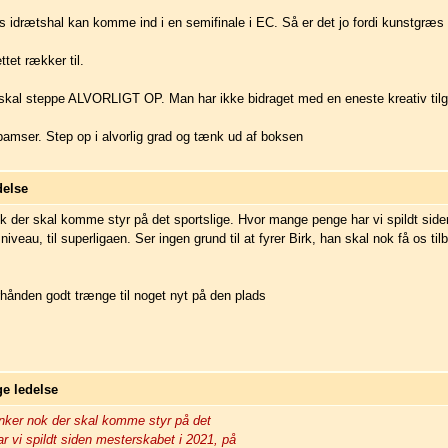
es idrætshal kan komme ind i en semifinale i EC. Så er det jo fordi kunstgræs
tet rækker til.
skal steppe ALVORLIGT OP. Man har ikke bidraget med en eneste kreativ tilgang
r. Step op i alvorlig grad og tænk ud af boksen
delse
 der skal komme styr på det sportslige. Hvor mange penge har vi spildt side
niveau, til superligaen. Ser ingen grund til at fyrer Birk, han skal nok få os til
hånden godt trænge til noget nyt på den plads
ge ledelse
nker nok der skal komme styr på det
r vi spildt siden mesterskabet i 2021, på