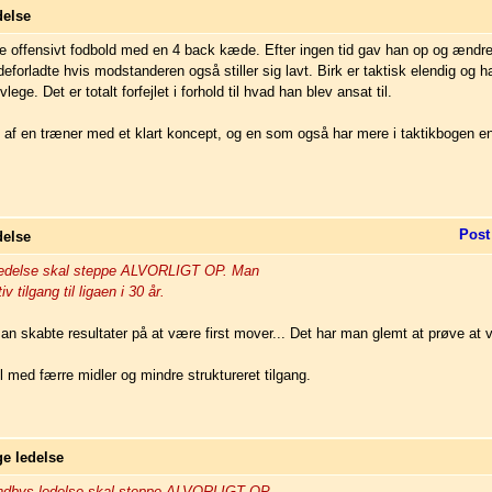
delse
ille offensivt fodbold med en 4 back kæde. Efter ingen tid gav han op og ændre
deforladte hvis modstanderen også stiller sig lavt. Birk er taktisk elendig og
ge. Det er totalt forfejlet i forhold til hvad han blev ansat til.
s af en træner med et klart koncept, og en som også har mere i taktikbogen en
Post
delse
s ledelse skal steppe ALVORLIGT OP. Man
 tilgang til ligaen i 30 år.
 skabte resultater på at være first mover... Det har man glemt at prøve at 
 med færre midler og mindre struktureret tilgang.
ge ledelse
røndbys ledelse skal steppe ALVORLIGT OP.