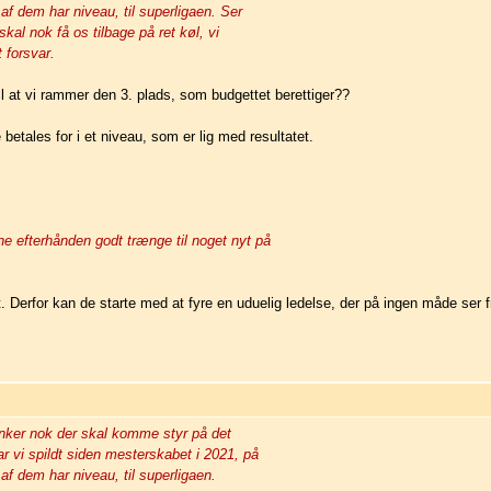
 af dem har niveau, til superligaen. Ser
 skal nok få os tilbage på ret køl, vi
t forsvar.
til at vi rammer den 3. plads, som budgettet berettiger??
betales for i et niveau, som er lig med resultatet.
e efterhånden godt trænge til noget nyt på
. Derfor kan de starte med at fyre en uduelig ledelse, der på ingen måde ser 
nker nok der skal komme styr på det
r vi spildt siden mesterskabet i 2021, på
 af dem har niveau, til superligaen.