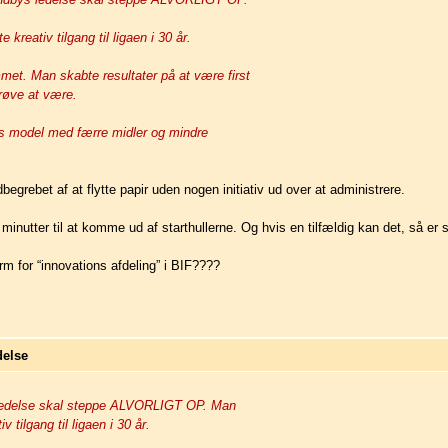
kreativ tilgang til ligaen i 30 år.
et. Man skabte resultater på at være first
røve at være.
es model med færre midler og mindre
egrebet af at flytte papir uden nogen initiativ ud over at administrere.
inutter til at komme ud af starthullerne. Og hvis en tilfældig kan det, så er 
m for “innovations afdeling” i BIF????
delse
s ledelse skal steppe ALVORLIGT OP. Man
 tilgang til ligaen i 30 år.