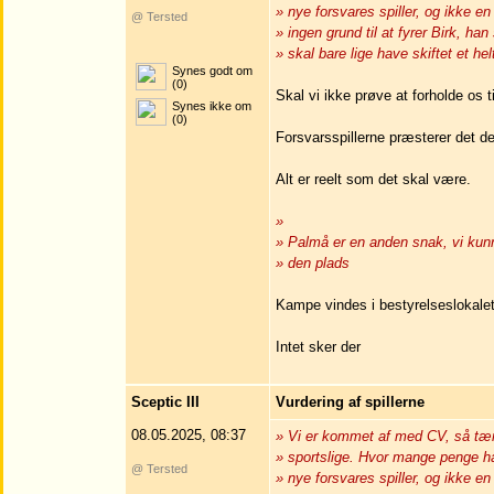
» nye forsvares spiller, og ikke en
@ Tersted
» ingen grund til at fyrer Birk, han
» skal bare lige have skiftet et hel
Synes godt om
(0)
Skal vi ikke prøve at forholde os 
Synes ikke om
(0)
Forsvarsspillerne præsterer det de 
Alt er reelt som det skal være.
»
» Palmå er en anden snak, vi kunn
» den plads
Kampe vindes i bestyrelseslokalet
Intet sker der
Sceptic III
Vurdering af spillerne
08.05.2025, 08:37
» Vi er kommet af med CV, så tæ
» sportslige. Hvor mange penge ha
@ Tersted
» nye forsvares spiller, og ikke en