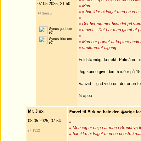
07.05.2025, 21:50
» Man
» » har ikke bidraget med en eneste 
@ Sansui
»
» Det her rammer hovedet på sømm
Synes godt om
» mover... Det har man glemt at p
(0)
»
Synes ikke om
» Man har prøvet at kopiere andr
(0)
» struktureret tilgang.
Fuldstændigt korrekt. Palmå er indb
Jeg kunne give dem 5 idéer på 15 m
Vanvid… gad vide om der er en for
Næppe
Mr. Jinx
Farvel til Birk og hele den �vrige le
08.05.2025, 07:54
»
» Men jeg er enig i at man i Brøndby
@ 1312
» har ikke bidraget med en eneste kreativ