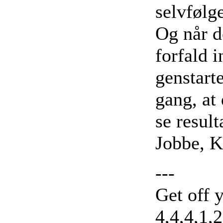
selvfølg
Og når d
forfald 
genstart
gang, at
se resul
Jobbe, K
---
Get off 
4,4,4,1,2