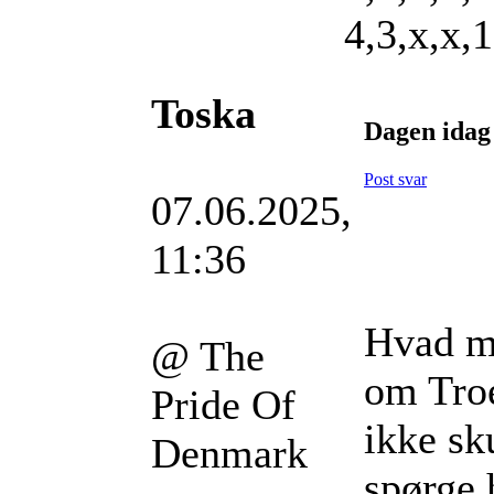
4,3,x,x,
Toska
Dagen idag
Post svar
07.06.2025,
11:36
Hvad me
@ The
om Troe
Pride Of
ikke sk
Denmark
spørge 