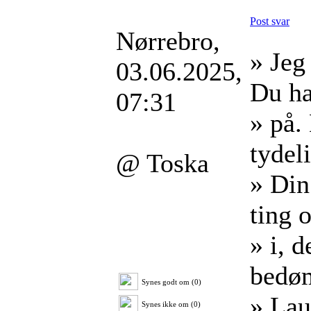
Post svar
Nørrebro,
» Jeg
03.06.2025,
Du ha
07:31
» på.
tydeli
@ Toska
» Din
ting 
» i, 
bedø
Synes godt om (0)
» Lau
Synes ikke om (0)