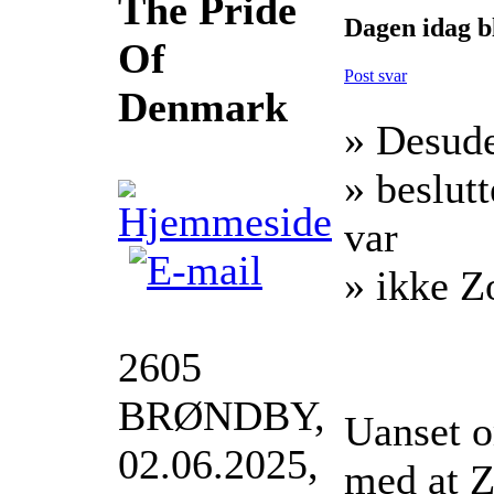
The Pride
Dagen idag b
Of
Post svar
Denmark
» Desude
» beslut
var
» ikke Z
2605
BRØNDBY,
Uanset om
02.06.2025,
med at Z