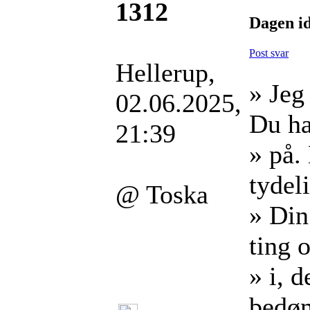
1312
Dagen id
Post svar
Hellerup,
» Jeg
02.06.2025,
Du ha
21:39
» på.
tydeli
@ Toska
» Din
ting 
» i, 
bedø