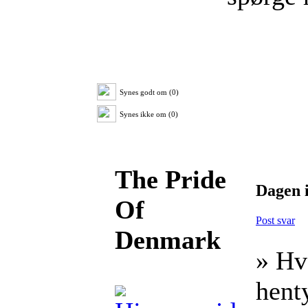
Synes godt om (0)
Synes ikke om (0)
The Pride
Dagen i
Of
Post svar
Denmark
» Hv
hent