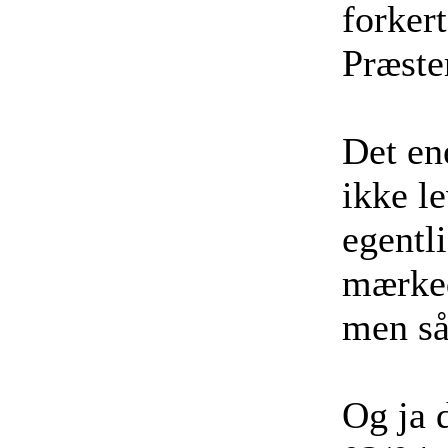
forker
Præste
Det ene
ikke l
egentl
mærked
men så
Og ja 