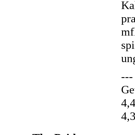
Ka
pr
mf
sp
un
---
Ge
4,4
4,3