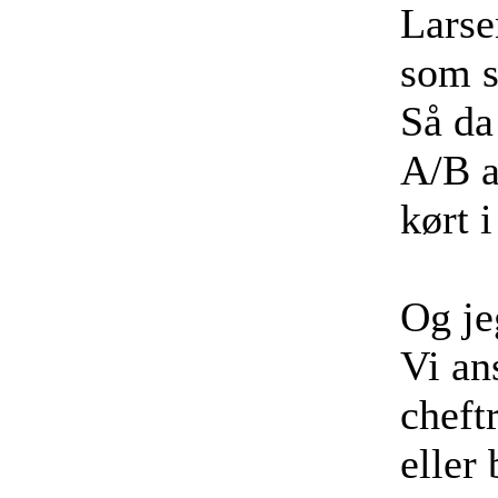
Larse
som s
Så da
A/B a
kørt 
Og je
Vi an
cheft
eller