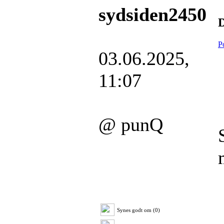
sydsiden2450
D
P
03.06.2025,
11:07
@ punQ
Synes godt om (0)