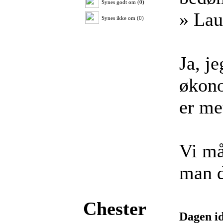
Synes godt om (0)
» Lau
Synes ikke om (0)
Ja, j
økono
er me
Vi må
man d
Chester
Dagen id