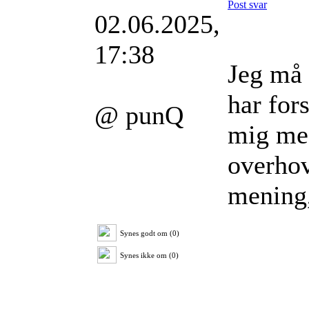
Post svar
02.06.2025,
17:38
Jeg må 
har for
@ punQ
mig meg
overhov
mening
Synes godt om (0)
Synes ikke om (0)