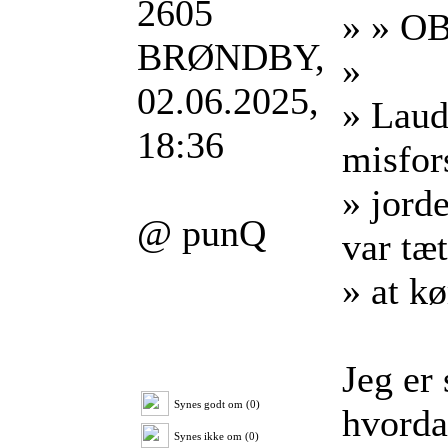
2605
» » OB
BRØNDBY,
»
02.06.2025,
» Laud
18:36
misfors
» jord
@ punQ
var tæ
» at kø
Jeg er
Synes godt om (0)
hvorda
Synes ikke om (0)