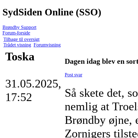
SydSiden Online (SSO)
Brøndby Support
Forum-forside
Tilbage til oversigt
Trådet visning
Forumvisning
Toska
Dagen idag blev en so
Post svar
31.05.2025,
Så skete det, s
17:52
nemlig at Troel
Brøndby øjne, e
Zornigers tilst