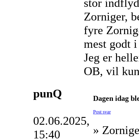
stor indfly
Zorniger, b
fyre Zornig
mest godt i
Jeg er helle
OB, vil kun
punQ
Dagen idag bl
Post svar
02.06.2025,
» Zornige
15:40