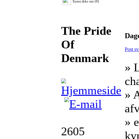
Synes ikke om (0)
The Pride
Dage
Of
Post sv
Denmark
» 
ch
» 
af
» 
2605
kyn