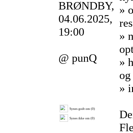
BRØNDBY,
» 
04.06.2025,
re
19:00
» 
op
@ punQ
» 
og 
» 
Synes godt om (0)
Den
Synes ikke om (0)
Fle