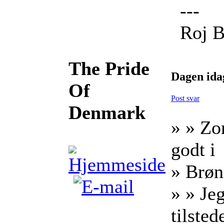
---
Roj B
The Pride
Dagen ida
Of
Post svar
Denmark
» » Zo
godt i
» Brøn
» » Jeg
tilsted