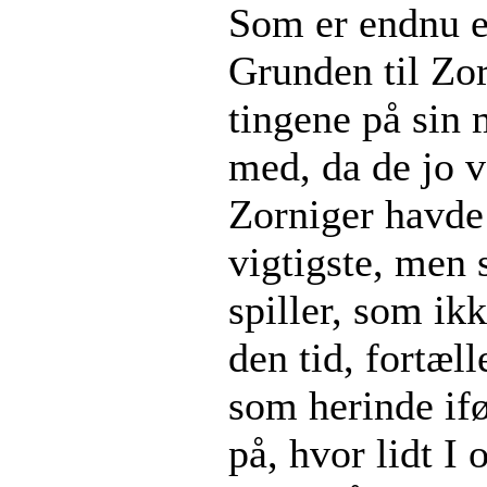
Som er endnu et
Grunden til Zor
tingene på sin 
med, da de jo v
Zorniger havde
vigtigste, men
spiller, som ik
den tid, fortæl
som herinde ifø
på, hvor lidt I