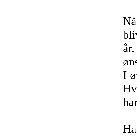
Når
bl
år
øn
I ø
Hv
har
Ha