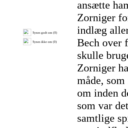
ansætte ha
Zorniger fo
indlæg alle
Synes godt om (0)
Bech over f
Synes ikke om (0)
skulle brug
Zorniger ha
måde, som m
om inden d
som var det
samtlige spi