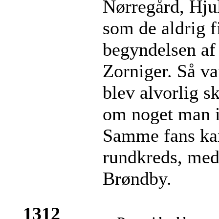
Nørregård, Hjul
som de aldrig f
begyndelsen af 
Zorniger. Så v
blev alvorlig sk
om noget man i
Samme fans kan 
rundkreds, med
Brøndby.
1312