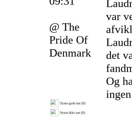
09:31
Laudr
var v
@ The
afvik
Pride Of
Laudr
Denmark
det v
fandm
Og ha
ingen
Synes godt om (0)
Synes ikke om (0)