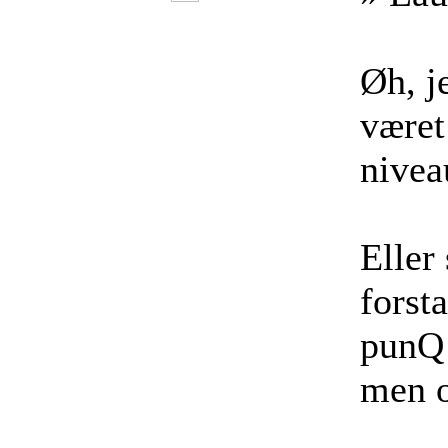
Øh, j
været
nivea
Eller
forst
punQ 
men o