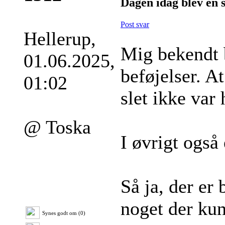
Dagen idag blev en 
Post svar
Hellerup,
Mig bekendt b
01.06.2025,
beføjelser. A
01:02
slet ikke var
@ Toska
I øvrigt også
Så ja, der er 
noget der kun
Synes godt om (0)