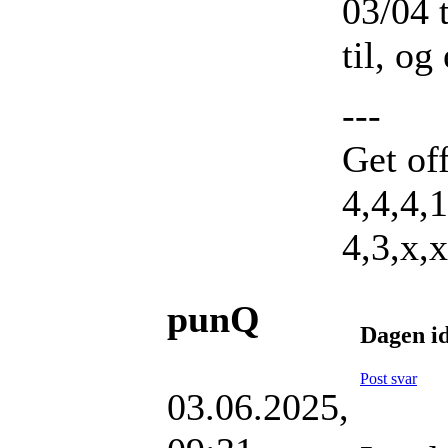
03/04 
til, og
---
Get of
4,4,4,1
4,3,x,
punQ
Dagen id
Post svar
03.06.2025,