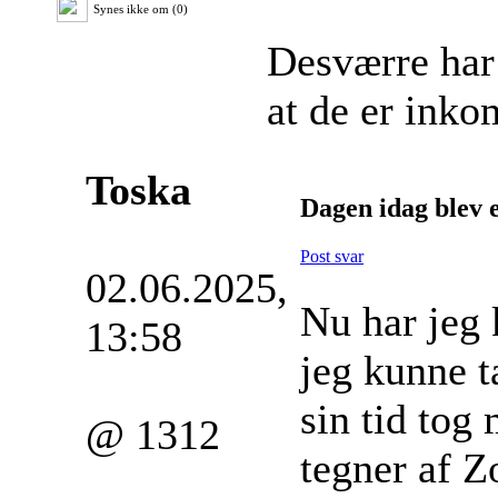
Synes ikke om (0)
Desværre har 
at de er inko
Toska
Dagen idag blev 
Post svar
02.06.2025,
Nu har jeg
13:58
jeg kunne t
sin tid tog
@ 1312
tegner af Z