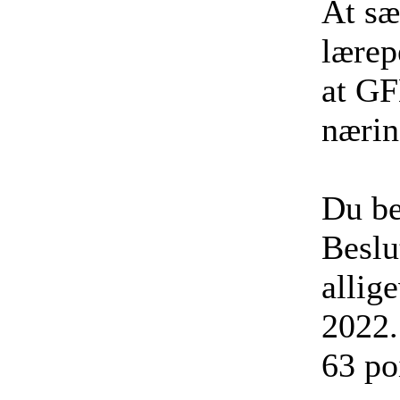
At sæ
lærep
at GF
nærin
Du be
Beslu
allig
2022.
63 po