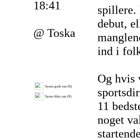
18:41
spillere
debut, e
@ Toska
manglend
ind i fo
Og hvis v
Synes godt om (0)
sportsdir
Synes ikke om (0)
11 bedst
noget va
startende