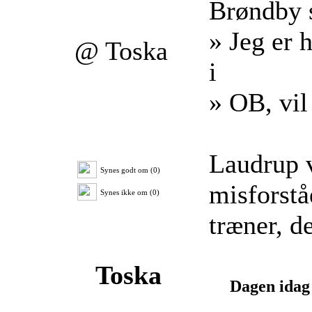
Brøndby s
» Jeg er 
@ Toska
i
» OB, vil
Laudrup v
Synes godt om (0)
misforstå
Synes ikke om (0)
træner, de
Toska
Dagen idag