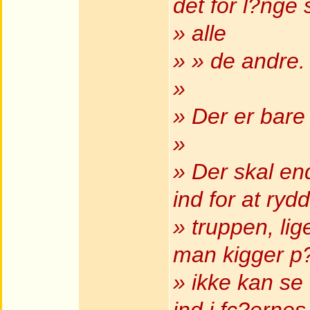
det for l?nge
» alle
» » de andre.
»
» Der er bare 
»
» Der skal e
ind for at ryd
» truppen, li
man kigger p?
» ikke kan se 