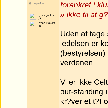
forankret i k
@ JesperNord
» ikke til at g
Synes godt om
(0)
Synes ikke om
(1)
Uden at tage s
ledelsen er k
(bestyrelsen) 
verdenen.
Vi er ikke Ce
out-standing i
kr?ver et t?t