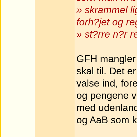
» skrammel li
forh?jet og re
» st?rre n?r r
GFH mangler 
skal til. De
valse ind, fo
og pengene vae
med udenland
og AaB som 