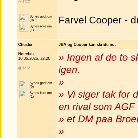
@ 1312
Synes godt om
Farvel Cooper - du
(0)
Synes ikke om
(1)
Chester
JBA og Cooper kan skride nu.
Nørrebro,
» Ingen af de to s
10.05.2026, 22:20
igen.
@ 1312
»
Synes godt om
(0)
» Vi siger tak for
Synes ikke om
(1)
en rival som AGF 
» et DM paa Broen
»