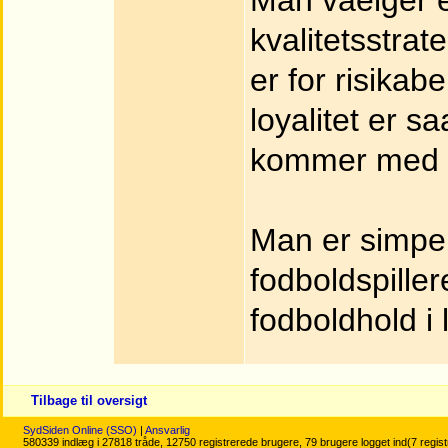
Man vaelger e
kvalitetsstrat
er for risika
loyalitet er s
kommer med e
Man er simpel
fodboldspiller
fodboldhold i 
Tilbage til oversigt
SydSiden Online (SSO)
|
Ansvarlig
580339 indlæg i 27818 tråde, 12750 registrerede brugere, 79 brugere logget ind(7 regis