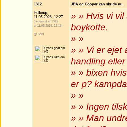
1312
JBA og Cooper kan skride nu.
Hellerup,
» » Hvis vi vi
11.05.2026, 12:27
(redigeret af 1312
boykotte.
at 11.05.2026, 13:16)
@ Sahl
» »
» » Vi er ejet
Synes godt om
(0)
Synes ikke om
handling eller
(2)
» » bixen hvis
er p? kampda
» »
» » Ingen tils
» » Man undre