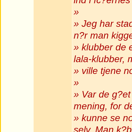
ind i fc?ernes
»
» Jeg har sta
n?r man kigg
» klubber de 
lala-klubber, 
» ville tjene 
»
» Var de g?et 
mening, for de
» kunne se nog
selv. Man k?