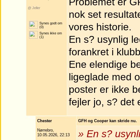
Problemet er GF
@ Jeller
nok set resultat
Synes godt om
vores historie.
(0)
Synes ikke om
En s? usynlig l
(1)
forankret i klub
Ene elendige be
ligeglade med o
poster er ikke 
fejler jo, s? det 
Chester
GFH og Cooper kan skride nu.
Nørrebro,
» En s? usynl
10.05.2026, 22:13