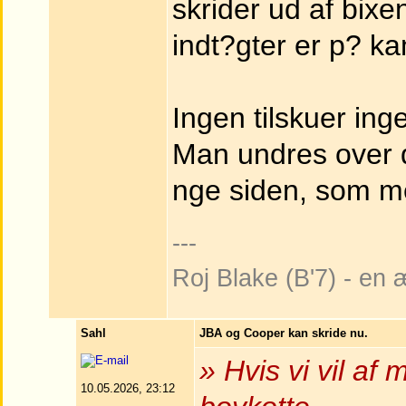
skrider ud af bixe
indt?gter er p? 
Ingen tilskuer inge
Man undres over de
nge siden, som me
---
Roj Blake (B'7) - en
Sahl
JBA og Cooper kan skride nu.
» Hvis vi vil af
10.05.2026, 23:12