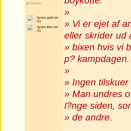
boykotte.
@ Chester
»
Synes godt om
» Vi er ejet af 
(1)
Synes ikke om
(1)
eller skrider ud 
» bixen hvis vi 
p? kampdagen.
»
» Ingen tilskuer 
» Man undres ov
l?nge siden, so
» de andre.