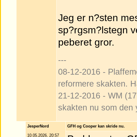
Jeg er n?sten mest
sp?rgsm?lstegn v
peberet gror.
---
08-12-2016 - Plaffeme
reformere skakten. H
21-12-2016 - WM (17:
skakten nu som den 
JesperNord
GFH og Cooper kan skride nu.
10.05.2026, 20:57