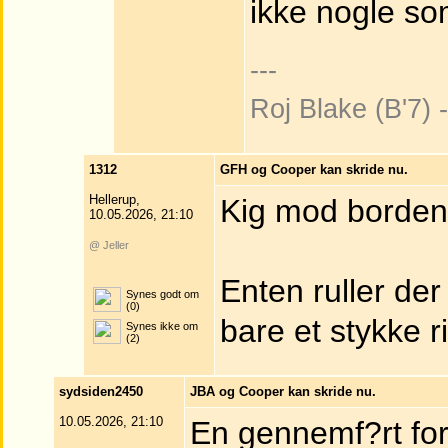
ikke nogle s
---
Roj Blake (B'7)
1312
GFH og Cooper kan skride nu.
Hellerup,
Kig mod borden
10.05.2026, 21:10
@ Jeller
Enten ruller der
Synes godt om
(0)
bare et stykke 
Synes ikke om
(2)
sydsiden2450
JBA og Cooper kan skride nu.
10.05.2026, 21:10
En gennemf?rt for