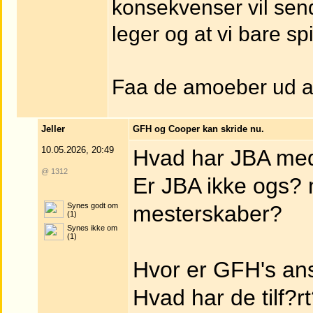
konsekvenser vil send
leger og at vi bare sp
Faa de amoeber ud a
Jeller
GFH og Cooper kan skride nu.
10.05.2026, 20:49
Hvad har JBA med
@ 1312
Er JBA ikke ogs? 
Synes godt om
mesterskaber?
(1)
Synes ikke om
(1)
Hvor er GFH's an
Hvad har de tilf?r