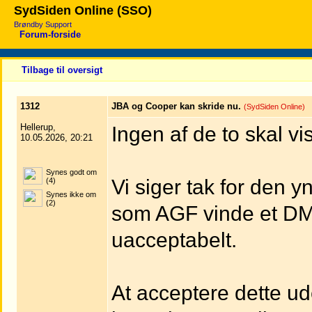
SydSiden Online (SSO)
Brøndby Support
Forum-forside
Tilbage til oversigt
1312
JBA og Cooper kan skride nu.
(SydSiden Online)
Hellerup,
Ingen af de to skal v
10.05.2026, 20:21
Synes godt om
Vi siger tak for den y
(4)
Synes ikke om
(2)
som AGF vinde et DM
uacceptabelt.
At acceptere dette u