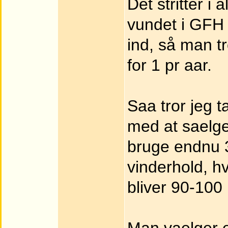
Det stritter i
vundet i GFH i
ind, så man t
for 1 pr aar.
Saa tror jeg t
med at saelge 
bruge endnu 3
vinderhold, hv
bliver 90-100 