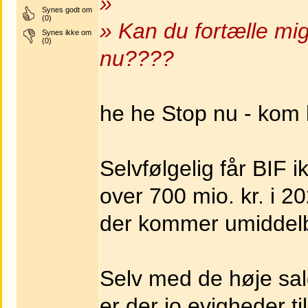
»
Synes godt om
(0)
» Kan du fortælle mig
Synes ikke om
(0)
nu????
he he Stop nu - kom l
Selvfølgelig får BIF i
over 700 mio. kr. i 2
der kommer umiddelba
Selv med de høje sal
er der jo evigheder t