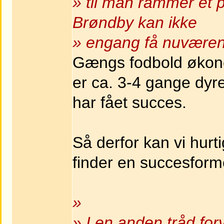
» til man rammer et p
Brøndby kan ikke
» engang få nuværende
Gængs fodbold økono
er ca. 3-4 gange dyr
har fået succes.
Så derfor kan vi hurt
finder en succesforme
»
» I en anden tråd fo