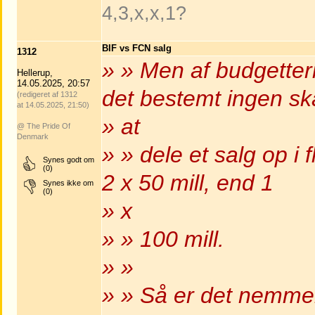
4,3,x,x,1?
BIF vs FCN salg
1312
» » Men af budgetter
Hellerup,
14.05.2025, 20:57
det bestemt ingen s
(redigeret af 1312
at 14.05.2025, 21:50)
» at
@ The Pride Of
Denmark
» » dele et salg op i
Synes godt om
(0)
2 x 50 mill, end 1
Synes ikke om
(0)
» x
» » 100 mill.
» »
» » Så er det nemmer