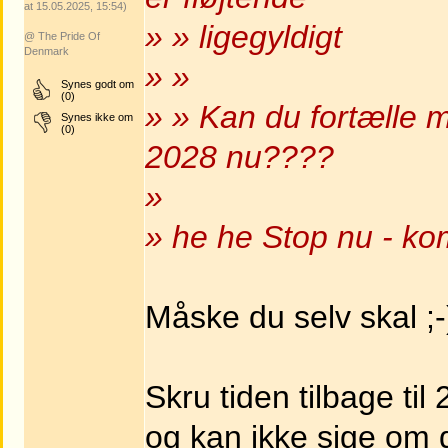
at 15.05.2025, 15:54)
» » ligegyldigt
@ The Pride Of
Denmark
» »
Synes godt om
(0)
» » Kan du fortælle m
Synes ikke om
(0)
2028 nu????
»
» he he Stop nu - kom
Måske du selv skal ;-
Skru tiden tilbage ti
og kan ikke sige om 