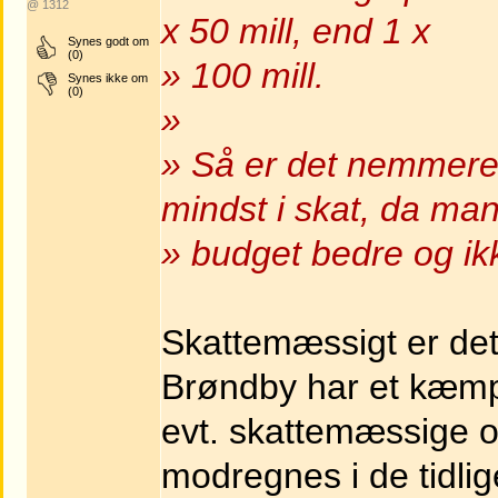
@ 1312
x 50 mill, end 1 x
Synes godt om
(0)
» 100 mill.
Synes ikke om
(0)
»
» Så er det nemmere 
mindst i skat, da man
» budget bedre og i
Skattemæssigt er det f
Brøndby har et kæmp
evt. skattemæssige 
modregnes i de tidli