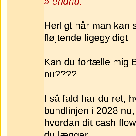
» endnu.
Herligt når man kan s
fløjtende ligegyldigt
Kan du fortælle mig B
nu????
I så fald har du ret, 
bundlinjen i 2028 nu,
hvordan dit cash flo
du lægger.