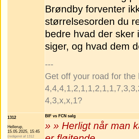
Brøndby forventer ikk
størrelsesorden du r
bedre hvad der sker 
siger, og hvad dem de
---
Get off your road for the
4,4,4,1,2,1,1,2,1,1,7,3,3,
4,3,x,x,1?
BIF vs FCN salg
1312
» » Herligt når man k
Hellerup,
15.05.2025, 15:45
er fløjtende
(redigeret af 1312