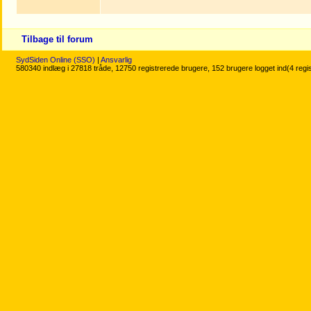
Tilbage til forum
SydSiden Online (SSO)
|
Ansvarlig
580340 indlæg i 27818 tråde, 12750 registrerede brugere, 152 brugere logget ind(4 regi