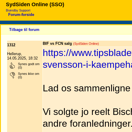
SydSiden Online (SSO)
Brøndby Support
Forum-forside
Tilbage til forum
BIF vs FCN salg
(SydSiden Online)
1312
https://www.tipsblade
Hellerup,
14.05.2025, 18:32
svensson-i-kaempeh
Synes godt om
(0)
Synes ikke om
(0)
Lad os sammenligne
Vi solgte jo reelt Bi
andre foranledninger. 