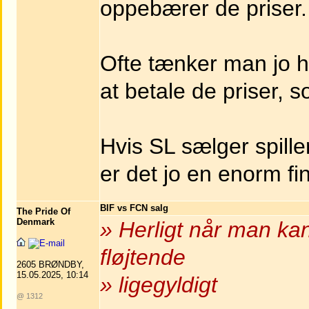
oppebærer de priser.
Ofte tænker man jo h
at betale de priser, 
Hvis SL sælger spiller
er det jo en enorm fi
BIF vs FCN salg
The Pride Of
Denmark
» Herligt når man kan
fløjtende
2605 BRØNDBY,
15.05.2025, 10:14
» ligegyldigt
@ 1312