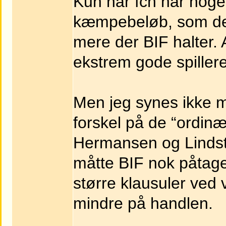
Kun når fcn har noge
kæmpebeløb, som de 
mere der BIF halter.
ekstrem gode spillere
Men jeg synes ikke m
forskel på de “ordinær
Hermansen og Linds
måtte BIF nok påtage 
større klausuler ved 
mindre på handlen.