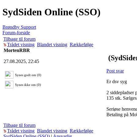
SydSiden Online (SSO)
Brøndby Support
Forum-forside
Tilbage til forum
Trådet visning
Blandet visning
Rækkefølge
MortenRBR
(SydSide
27.08.2025, 22:45
Post svar
Synes godt om (0)
Er dsv syg
Synes ikke om (0)
2 siddepladser 
135 stk. Sælges
Seriøse henvend
Betaling på Mob
Tilbage til forum
Trådet visning
Blandet visning
Rækkefølge
SydSiden Online (SSO)
|
Ansvarlig