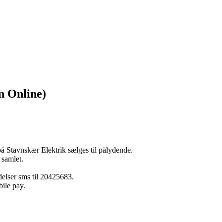
n Online)
på Stavnskær Elektrik sælges til pålydende.
 samlet.
elser sms til 20425683.
ile pay.