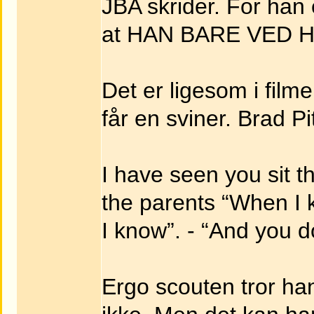
JBA skrider. For han 
at HAN BARE VED H
Det er ligesom i film
får en sviner. Brad Pit
I have seen you sit th
the parents “When I k
I know”. - “And you do
Ergo scouten tror ha