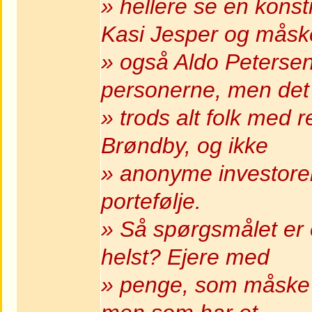
» hellere se en kons
Kasi Jesper og måsk
» også Aldo Peterse
personerne, men det
» trods alt folk med r
Brøndby, og ikke
» anonyme investorer
portefølje.
» Så spørgsmålet er e
helst? Ejere med
» penge, som måske er