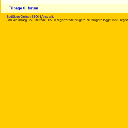
Tilbage til forum
SydSiden Online (SSO)
|
Ansvarlig
580342 indlæg i 27818 tråde, 12750 registrerede brugere, 91 brugere logget ind(5 regis