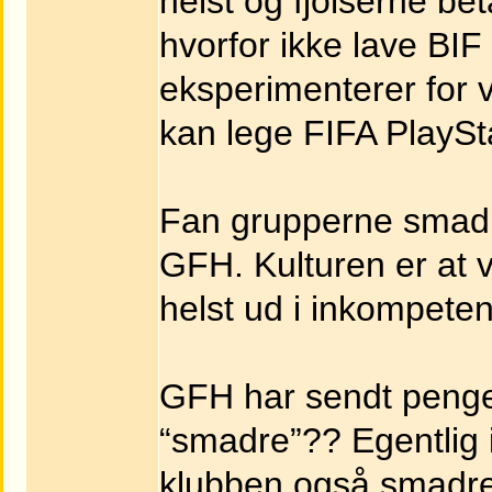
helst og fjolserne be
hvorfor ikke lave BIF o
eksperimenterer for
kan lege FIFA PlaySt
Fan grupperne smadr
GFH. Kulturen er at 
helst ud i inkompete
GFH har sendt penge
“smadre”?? Egentlig 
klubben også smadret