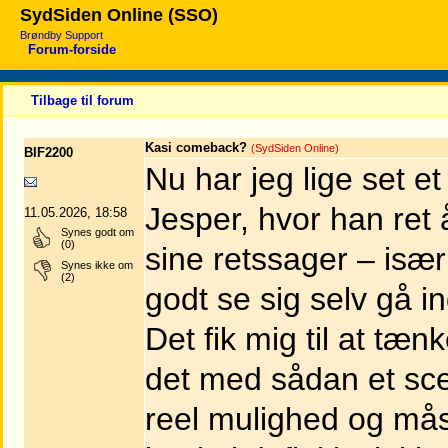
SydSiden Online (SSO)
Brøndby Support
Forum-forside
Tilbage til forum
Kasi comeback?
(SydSiden Online)
BIF2200
Nu har jeg lige set e
Jesper, hvor han ret 
11.05.2026, 18:58
Synes godt om
(0)
sine retssager – is
Synes ikke om
(2)
godt se sig selv gå i
Det fik mig til at tæn
det med sådan et sc
reel mulighed og mås