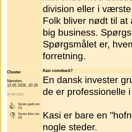
division eller i værs
Folk bliver nødt til 
big business. Spørgsm
Spørgsmålet er, hvem v
forretning.
Kasi comeback?
Chester
En dansk invester gru
Nørrebro,
13.05.2026, 20:28
de er professionelle 
@ BIF2200
Synes godt om
(1)
Kasi er bare en "hofn
Synes ikke om
(0)
nogle steder.