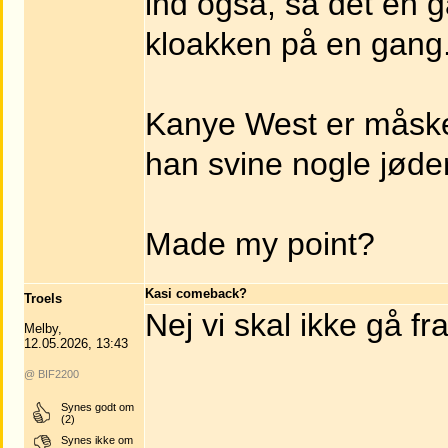
ind også, så det en ga
kloakken på en gang
Kanye West er måske
han svine nogle jøde
Made my point?
Kasi comeback?
Troels
Nej vi skal ikke gå f
Melby,
12.05.2026, 13:43
@ BIF2200
Synes godt om
(2)
Synes ikke om