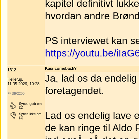
kapitel definitivt lukk
hvordan andre Brøndb
PS interviewet kan s
https://youtu.be/iI
Kasi comeback?
1312
Ja, lad os da endelig 
Hellerup,
11.05.2026, 19:28
foretagendet.
@ BIF2200
Synes godt om
(1)
Lad os endelig lave e
Synes ikke om
(1)
de kan ringe til Aldo 