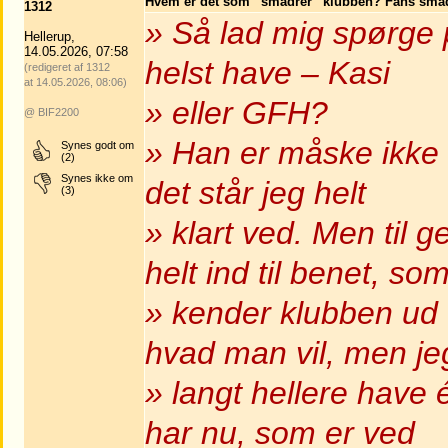
Hvem er det som “smadrer” klubben? Fans sma
1312
» Så lad mig spørge
Hellerup,
14.05.2026, 07:58
helst have – Kasi
(redigeret af 1312
at 14.05.2026, 08:06)
» eller GFH?
@ BIF2200
» Han er måske ikke l
Synes godt om
(2)
Synes ikke om
det står jeg helt
(3)
» klart ved. Men til
helt ind til benet, so
» kender klubben ud
hvad man vil, men jeg
» langt hellere have
har nu, som er ved