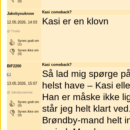
(0)
Kasi comeback?
Jakobyouknow
Kasi er en klovn
12.05.2026, 14:03
@ Troels
Synes godt om
(1)
Synes ikke om
(0)
Kasi comeback?
BIF2200
Så lad mig spørge p
helst have – Kasi el
13.05.2026, 15:07
@ Jakobyouknow
Han er måske ikke lig
Synes godt om
står jeg helt klart v
(0)
Synes ikke om
(0)
Brøndby-mand helt in