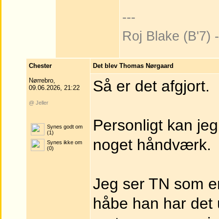
---
Roj Blake (B'7)
Chester
Det blev Thomas Nørgaard
Nørrebro,
Så er det afgjort.
09.06.2026, 21:22
@ Jeller
Personligt kan je
Synes godt om
(1)
noget håndværk.
Synes ikke om
(0)
Jeg ser TN som en
håbe han har det