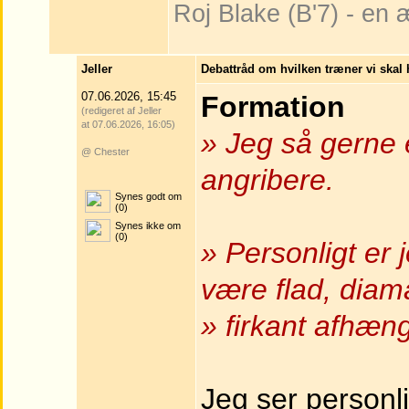
Roj Blake (B'7) - en
Jeller
Debattråd om hvilken træner vi skal
07.06.2026, 15:45
Formation
(redigeret af Jeller
at 07.06.2026, 16:05)
» Jeg så gerne 
@ Chester
angribere.
Synes godt om
(0)
Synes ikke om
(0)
» Personligt er 
være flad, diama
» firkant afhæng
Jeg ser personl