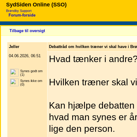
SydSiden Online (SSO)
Brøndby Support
Forum-forside
Tilbage til oversigt
Jeller
Debattråd om hvilken træner vi skal have i B
04.06.2026, 06:51
Hvad tænker i andre
Synes godt om
(1)
Hvilken træner skal v
Synes ikke om
(0)
Kan hjælpe debatten h
hvad man synes er års
lige den person.