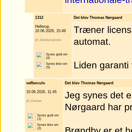
1312
Det blev Thomas Nørgaard
Hellerup,
Træner licens
10.06.2026, 15:49
automat.
@ Jakobyouknow
Synes godt om
(0)
Liden garanti 
Synes ikke om
(5)
vaffanculo
Det blev Thomas Nørgaard
10.06.2026, 11:45
Jeg synes det 
@ Chester
Nørgaard har pr
Synes godt om
(1)
Synes ikke om
Brøndby er et h
(2)