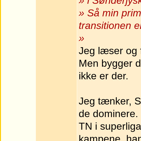
» i Sønderjys
» Så min prim
transitionen e
»
Jeg læser og f
Men bygger d
ikke er der.
Jeg tænker, 
de dominere.
TN i superli
kampene, hand