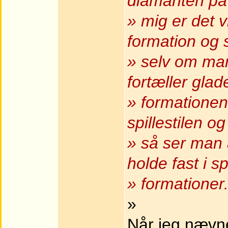
diamanten på
» mig er det v
formation og s
» selv om ma
fortæller gla
» formationen
spillestilen o
» så ser man 
holde fast i s
» formationer.
»
Når jeg nævner