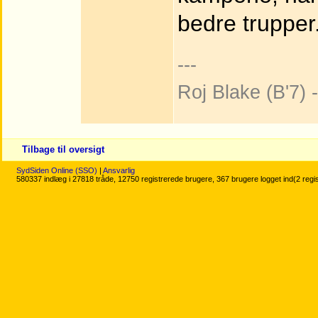
bedre trupper
---
Roj Blake (B'7)
Tilbage til oversigt
SydSiden Online (SSO)
|
Ansvarlig
580337 indlæg i 27818 tråde, 12750 registrerede brugere, 367 brugere logget ind(2 regi