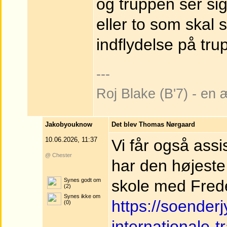
og truppen ser sig 
eller to som skal s
indflydelse på tru
---
Roj Blake (B'7) - en
Jakobyouknow
Det blev Thomas Nørgaard
10.06.2026, 11:37
Vi får også ass
@ Chester
har den højeste
Synes godt om
skole med Frede
(2)
Synes ikke om
https://soenderj
(0)
internationale-t