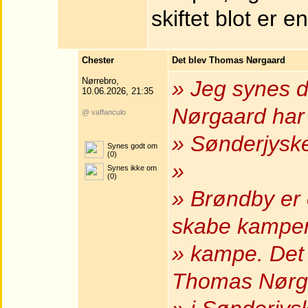
skiftet blot er en
Chester
Det blev Thomas Nørgaard
Nørrebro,
» Jeg synes 
10.06.2026, 21:35
Nørgaard har 
@ vaffanculo
» Sønderjysk
Synes godt om
(0)
»
Synes ikke om
(0)
» Brøndby er 
skabe kampen 
» kampe. Det
Thomas Nørga