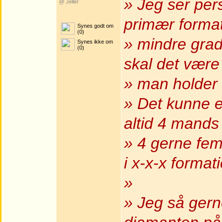
» Jeg ser per
@ Jeller
primær forma
Synes godt om
(0)
» mindre grade
Synes ikke om
(0)
skal det være
» man holder 
» Det kunne 
altid 4 mands
» 4 gerne fem
i x-x-x format
»
» Jeg så gern