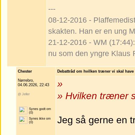
---
08-12-2016 - Plaffemedist
skakten. Han er en ung M
21-12-2016 - WM (17:44): 
nu som den yngre Klaus 
Chester
Debattråd om hvilken træner vi skal have
Nørrebro,
»
04.06.2026, 22:43
» Hvilken træner s
@ Jeller
Synes godt om
(0)
Jeg så gerne en t
Synes ikke om
(0)